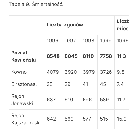
Tabela 9. Śmiertelność.
Licz
Liczba zgonów
mie
1996
1997
1998
1999
1996
Powiat
8548
8045
8110
7758
11.3
Kowieński
Kowno
4079
3920
3979
3726
9.8
Birsztonas.
28
29
41
45
7.4
Rejon
637
610
596
589
11.7
Jonawski
Rejon
642
569
577
515
15.9
Kajszadorski