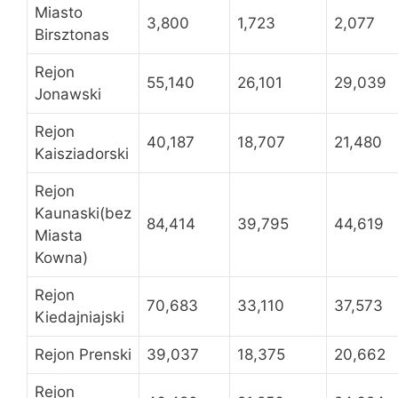
Miasto
3,800
1,723
2,077
Birsztonas
Rejon
55,140
26,101
29,039
Jonawski
Rejon
40,187
18,707
21,480
Kaisziadorski
Rejon
Kaunaski(bez
84,414
39,795
44,619
Miasta
Kowna)
Rejon
70,683
33,110
37,573
Kiedajniajski
Rejon Prenski
39,037
18,375
20,662
Rejon