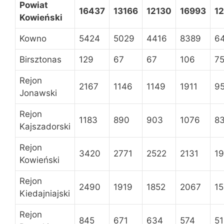
Powiat
16437
13166
12130
16993
1
Kowieński
Kowno
5424
5029
4416
8389
6
Birsztonas
129
67
67
106
7
Rejon
2167
1146
1149
1911
9
Jonawski
Rejon
1183
890
903
1076
8
Kajszadorski
Rejon
3420
2771
2522
2131
19
Kowieński
Rejon
2490
1919
1852
2067
1
Kiedajniajski
Rejon
845
671
634
574
51