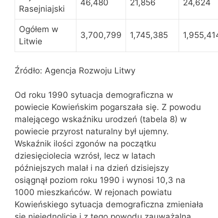
46,480
21,856
24,624
Rasejniajski
Ogółem w
3,700,799
1,745,385
1,955,41
Litwie
Źródło: Agencja Rozwoju Litwy
Od roku 1990 sytuacja demograficzna w
powiecie Kowieńskim pogarszała się. Z powodu
malejącego wskaźniku urodzeń (tabela 8) w
powiecie przyrost naturalny był ujemny.
Wskaźnik ilości zgonów na początku
dziesięciolecia wzrósł, lecz w latach
późniejszych malał i na dzień dzisiejszy
osiągnął poziom roku 1990 i wynosi 10,3 na
1000 mieszkańców. W rejonach powiatu
Kowieńskiego sytuacja demograficzna zmieniała
się niejednolicie i z tego powodu zauważalna