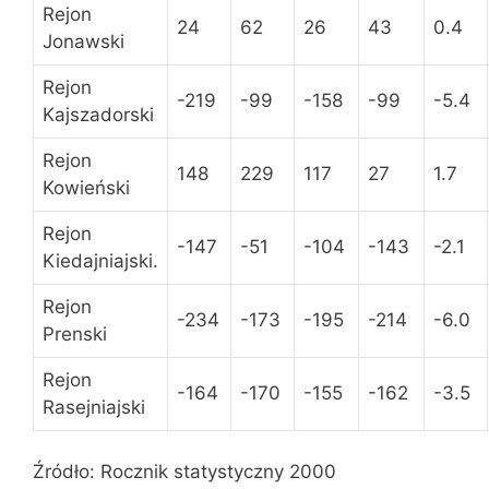
Rejon
24
62
26
43
0.4
Jonawski
Rejon
-219
-99
-158
-99
-5.4
Kajszadorski
Rejon
148
229
117
27
1.7
Kowieński
Rejon
-147
-51
-104
-143
-2.1
Kiedajniajski.
Rejon
-234
-173
-195
-214
-6.0
Prenski
Rejon
-164
-170
-155
-162
-3.5
Rasejniajski
Źródło: Rocznik statystyczny 2000