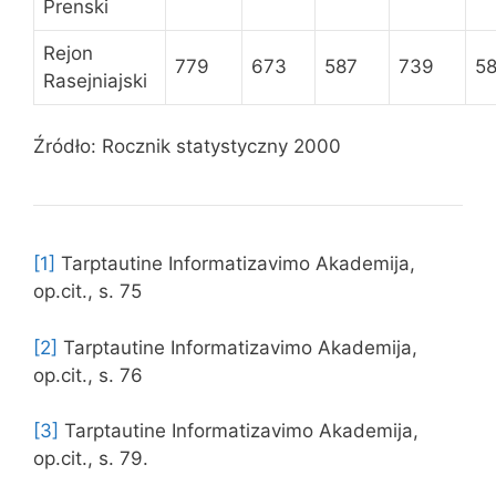
Prenski
Rejon
779
673
587
739
5
Rasejniajski
Źródło: Rocznik statystyczny 2000
[1]
Tarptautine Informatizavimo Akademija,
op.cit., s. 75
[2]
Tarptautine Informatizavimo Akademija,
op.cit., s. 76
[3]
Tarptautine Informatizavimo Akademija,
op.cit., s. 79.