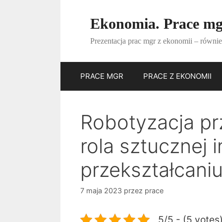
Przejdź
do
Ekonomia. Prace mgr
treści
Prezentacja prac mgr z ekonomii – równie
PRACE MGR
PRACE Z EKONOMII
Robotyzacja prz
rola sztucznej i
przekształcani
7 maja 2023
przez
prace
5/5 - (5 votes