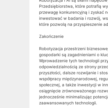
Robotyzacja i AI są siłami napędow
Przedsiębiorstwa, które potrafią w
przewagę konkurencyjną i zyskać no
inwestować w badania i rozwój, ws
które pozwolą na przyspieszenie ada
Zakończenie
Robotyzacja przestrzeni biznesowej 
gospodarki są zagadnieniami o kl
Wprowadzenie tych technologii przyn
odpowiedzialnością ze strony prze
przyszłości, dalsze rozwijanie i s
współpracy międzynarodowej, regul
społecznej, a także inwestycji w i
osiągnięcie zrównoważonego rozwoj
jednocześnie minimalizując potenc
zaawansowanych technologii.