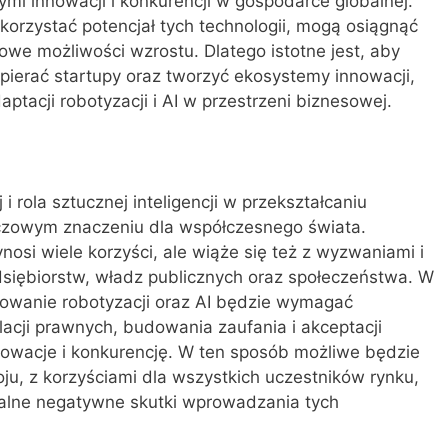
ymi innowacji i konkurencji w gospodarce globalnej.
ykorzystać potencjał tych technologii, mogą osiągnąć
we możliwości wzrostu. Dlatego istotne jest, aby
pierać startupy oraz tworzyć ekosystemy innowacji,
ptacji robotyzacji i AI w przestrzeni biznesowej.
i rola sztucznej inteligencji w przekształcaniu
uczowym znaczeniu dla współczesnego świata.
osi wiele korzyści, ale wiąże się też z wyzwaniami i
dsiębiorstw, władz publicznych oraz społeczeństwa. W
tosowanie robotyzacji oraz AI będzie wymagać
acji prawnych, budowania zaufania i akceptacji
nnowacje i konkurencję. W ten sposób możliwe będzie
u, z korzyściami dla wszystkich uczestników rynku,
jalne negatywne skutki wprowadzania tych