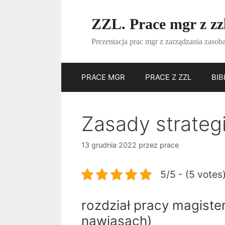
Przejdź
do
ZZL. Prace mgr z zz
treści
Prezentacja prac mgr z zarządzania zasoba
PRACE MGR
PRACE Z ZZL
BIB
Zasady strateg
13 grudnia 2022
przez
prace
5/5 - (5 votes
rozdział pracy magister
nawiasach)