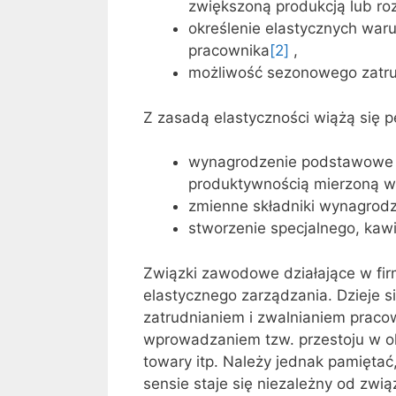
zwiększoną produkcją lub ro
określenie elastycznych wa
pracownika
[2]
,
możliwość sezonowego zatrudn
Z zasadą elastyczności wiążą się 
wynagrodzenie podstawowe z
produktywnością mierzoną w
zmienne składniki wynagrodz
stworzenie specjalnego, kaw
Związki zawodowe działające w fi
elastycznego zarządzania. Dzieje 
zatrudnianiem i zwalnianiem praco
wprowadzaniem tzw. przestoju w o
towary itp. Należy jednak pamięta
sensie staje się niezależny od zw