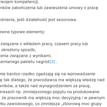
zwojem kompetencji,
runków zakończenia lub zawieszenia umowy o pracę
iania, jeśli działalność jest sezonowa.
pewne typowe elementy:
wiązane z wkładem pracy, czasem pracy lub
 określony sposób,
enia związane z wynikami,
iarnianego pakietu nagród
[3]
.
rmie bardzo rzadko zgadzają się na wprowadzenie
się tak dlatego, że pracodawca ma większą władzę nad
wników, a także nad wynagrodzeniem za pracę,
kresach np. zmniejszonego popytu na produkowane
ć, że pracownik ma większą moc decyzyjną i w pewnym
iązku zawodowego, co zmniejsza „zbiorową moc grupy