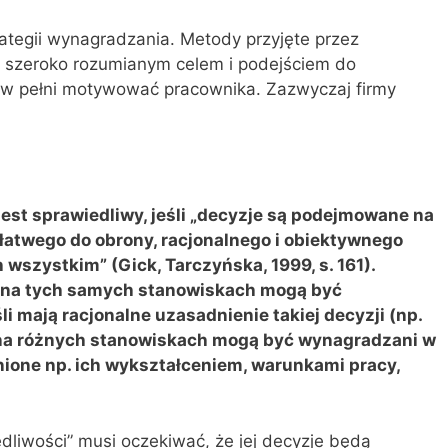
rategii wynagradzania. Metody przyjęte przez
j szeroko rozumianym celem i podejściem do
 w pełni motywować pracownika. Zazwyczaj firmy
jest sprawiedliwy, jeśli „decyzje są podejmowane na
łatwego do obrony, racjonalnego i obiektywnego
wszystkim” (Gick, Tarczyńska, 1999, s. 161).
y na tych samych stanowiskach mogą być
i mają racjonalne uzasadnienie takiej decyzji (np.
 na różnych stanowiskach mogą być wynagradzani w
dnione np. ich wykształceniem, warunkami pracy,
edliwości” musi oczekiwać, że jej decyzje będą