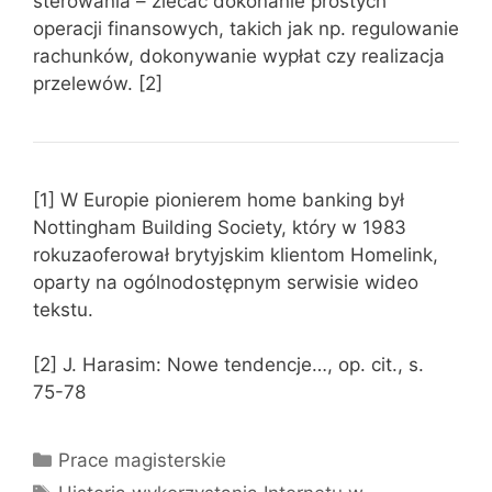
sterowania – zlecać dokonanie prostych
operacji finansowych, takich jak np. regulowanie
rachunków, dokonywanie wypłat czy realizacja
przelewów. [2]
[1] W Europie pionierem home banking był
Nottingham Building Society, który w 1983
rokuzaoferował brytyjskim klientom Homelink,
oparty na ogólnodostępnym serwisie wideo
tekstu.
[2] J. Harasim: Nowe tendencje…, op. cit., s.
75-78
Kategorie
Prace magisterskie
Tagi