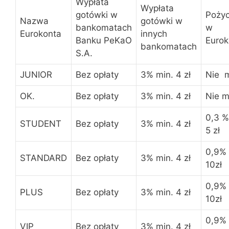
Wypłata
Wypłata
gotówki w
Poży
Nazwa
gotówki w
bankomatach
w
Eurokonta
innych
Banku PeKaO
Eurok
bankomatach
S.A.
JUNIOR
Bez opłaty
3% min. 4 zł
Nie 
OK.
Bez opłaty
3% min. 4 zł
Nie 
0,3 %
STUDENT
Bez opłaty
3% min. 4 zł
5 zł
0,9% 
STANDARD
Bez opłaty
3% min. 4 zł
10zł
0,9% 
PLUS
Bez opłaty
3% min. 4 zł
10zł
0,9% 
VIP
Bez opłaty
3% min. 4 zł