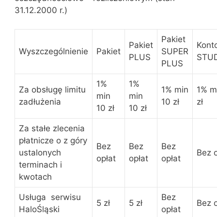
31.12.2000 r.)
Pakiet
Pakiet
Kont
Wyszczególnienie
Pakiet
SUPER
PLUS
STU
PLUS
1%
1%
Za obsługę limitu
1% min
1% m
min
min
zadłużenia
10 zł
zł
10 zł
10 zł
Za stałe zlecenia
płatnicze o z góry
Bez
Bez
Bez
ustalonych
Bez o
opłat
opłat
opłat
terminach i
kwotach
Usługa serwisu
Bez
5 zł
5 zł
Bez o
HaloŚląski
opłat