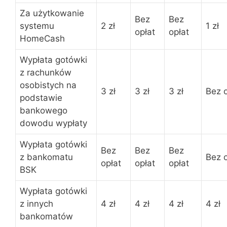
Za użytkowanie
Bez
Bez
systemu
2 zł
1 zł
opłat
opłat
HomeCash
Wypłata gotówki
z rachunków
osobistych na
3 zł
3 zł
3 zł
Bez o
podstawie
bankowego
dowodu wypłaty
Wypłata gotówki
Bez
Bez
Bez
z bankomatu
Bez o
opłat
opłat
opłat
BSK
Wypłata gotówki
z innych
4 zł
4 zł
4 zł
4 zł
bankomatów