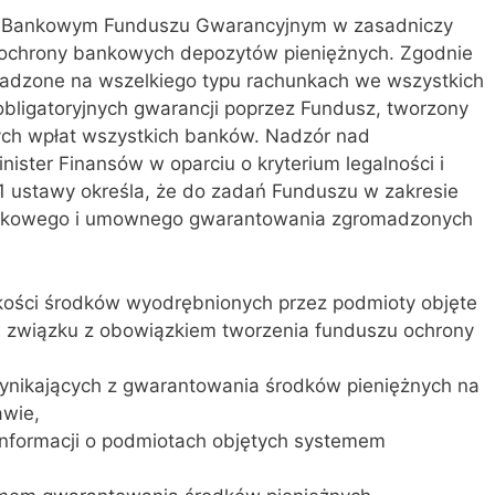
 o Bankowym Funduszu Gwarancyjnym w zasadniczy
r ochrony bankowych depozytów pieniężnych. Zgodnie
madzone na wszelkiego typu rachunkach we wszystkich
bligatoryjnych gwarancji poprzez Fundusz, tworzony
ch wpłat wszystkich banków. Nadzór nad
nister Finansów w oparciu o kryterium legalności i
. 1 ustawy określa, że do zadań Funduszu w zakresie
zkowego i umownego gwarantowania zgromadzonych
kości środków wyodrębnionych przez podmioty objęte
związku z obowiązkiem tworzenia funduszu ochrony
nikających z gwarantowania środków pieniężnych na
awie,
informacji o podmiotach objętych systemem