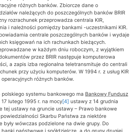
eracyjne różnych banków. Zbiorcze dane o
ddziałów należących do poszczególnych banków BRIR
czny rozrachunek przeprowadza centrala KIR,
a i należności pomiędzy bankami -uczestnikami KIR.
 powiadamia centrale poszczególnych banków i wydaje
ich księgowań na ich rachunkach bieżących.
zeprowadzane w każdym dniu roboczym, z wyjątkiem
 dokumentów przez BRIR następuje komputerowa
ci, a zapis izba regionalna teletransmituje do centrali
chunek przy użyciu komputerów. W 1994 r. z usług KIR
operacyjnych różnych banków.
o polskiego systemu bankowego ma
Bankowy Fundusz
 17 lutego 1995 r. na mocy
[4]
ustawy z 14 grudnia
e tej ustawy na gruncie ustawy – Prawo bankowe
powiedzialności Skarbu Państwa za niektóre
e były wówczas podzielone na dwie grupy. Do
 banki państwowe i spółdzielcze, a do grupy drugiej