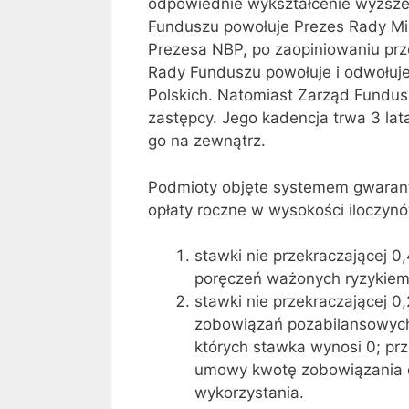
odpowiednie wykształcenie wyższ
Funduszu powołuje Prezes Rady Min
Prezesa NBP, po zaopiniowaniu prz
Rady Funduszu powołuje i odwołuje
Polskich. Natomiast Zarząd Fundusz
zastępcy. Jego kadencja trwa 3 lat
go na zewnątrz.
Podmioty objęte systemem gwaran
opłaty roczne w wysokości iloczyn
stawki nie przekraczającej 0
poręczeń ważonych ryzykiem
stawki nie przekraczającej 
zobowiązań pozabilansowych,
których stawka wynosi 0; prz
umowy kwotę zobowiązania d
wykorzystania.