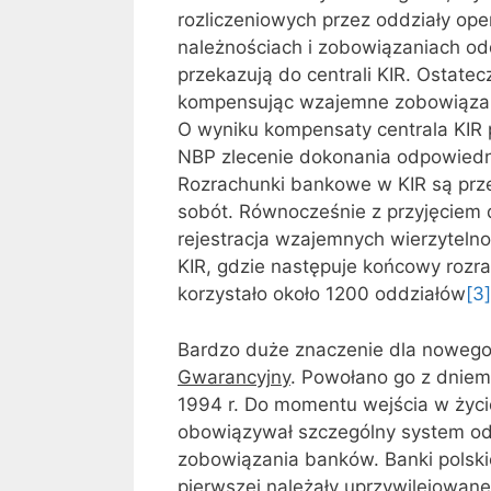
rozliczeniowych przez oddziały op
należnościach i zobowiązaniach o
przekazują do centrali KIR. Ostate
kompensując wzajemne zobowiązani
O wyniku kompensaty centrala KIR
NBP zlecenie dokonania odpowiedn
Rozrachunki bankowe w KIR są pr
sobót. Równocześnie z przyjęciem
rejestracja wzajemnych wierzytelnoś
KIR, gdzie następuje końcowy rozra
korzystało około 1200 oddziałów
[3]
Bardzo duże znaczenie dla noweg
Gwarancyjny
. Powołano go z dniem
1994 r. Do momentu wejścia w życi
obowiązywał szczególny system od
zobowiązania banków. Banki polski
pierwszej należały uprzywilejowane