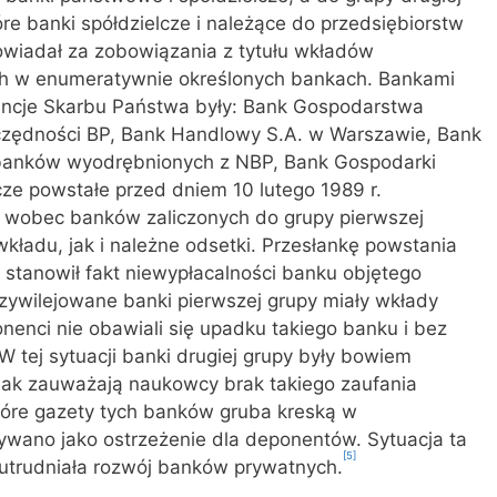
óre banki spółdzielcze i należące do przedsiębiorstw
iadał za zobowiązania z tytułu wkładów
 w enumeratywnie określonych bankach. Bankami
ancje Skarbu Państwa były: Bank Gospodarstwa
zędności BP, Bank Handlowy S.A. w Warszawie, Bank
ć banków wyodrębnionych z NBP, Bank Gospodarki
ze powstałe przed dniem 10 lutego 1989 r.
wobec banków zaliczonych do grupy pierwszej
ładu, jak i należne odsetki. Przesłankę powstania
stanowił fakt niewypłacalności banku objętego
ywilejowane banki pierwszej grupy miały wkłady
nci nie obawiali się upadku takiego banku i bez
W tej sytuacji banki drugiej grupy były bowiem
Jak zauważają naukowcy brak takiego zaufania
które gazety tych banków gruba kreską w
ywano jako ostrzeżenie dla deponentów. Sytuacja ta
[5]
utrudniała rozwój banków prywatnych.