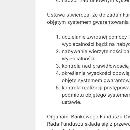
nadzór nad umownym system
Ustawa stwierdza, że do zadań Fu
objętym systemem gwarantowania 
udzielanie zwrotnej pomocy 
wypłacalności bądź na nabyc
nabywanie wierzytelności ba
wypłacalności,
kontrola nad prawidłowością
określanie wysokości obowią
objęte systemem gwarantowa
kontrola realizacji postępow
podmiotu objętego systemem
ustawie.
Organami Bankowego Funduszu Gwa
Rada Funduszu składa się z przewo