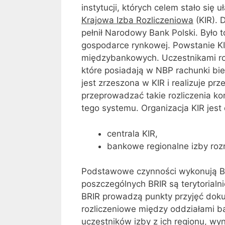
instytucji, których celem stało się
Krajowa Izba Rozliczeniowa
(KIR). D
pełnił Narodowy Bank Polski. Było 
gospodarce rynkowej. Powstanie KI
międzybankowych. Uczestnikami r
które posiadają w NBP rachunki bi
jest zrzeszona w KIR i realizuje p
przeprowadzać takie rozliczenia k
tego systemu. Organizacja KIR jest
centrala KIR,
bankowe regionalne izby roz
Podstawowe czynności wykonują BRI
poszczególnych BRIR są terytorialn
BRIR prowadzą punkty przyjęć dok
rozliczeniowe między oddziałami ba
uczestników izby z ich regionu, w