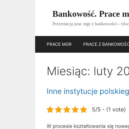
Przejdź
do
Bankowość. Prace m
treści
Prezentacja prac mgr z bankowości – rów
PRACE MGR
PRACE Z BANKOWOŚC
Miesiąc:
luty 2
Inne instytucje polsk
5/5 - (1 vote)
W procesie kształtowania się now