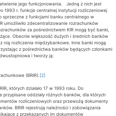
 ułatwienie jego funkcjonowania. Jedną z nich jest
o 1993 r. funkcje centralnej instytucji rozliczeniowej
to sprzeczne z funkcjami banku centralnego w
R umożliwiło zdecentralizowanie rozrachunków
ozrachunków za pośrednictwem KIR mogą być banki,
eżące. Obecnie większość dużych i średnich banków
rzez nią rozliczenia międzybankowe. Inne banki mogą
orzystając z pośrednictwa banków będących członkami
 dwustopniowa i tworzy ją:
rachunkowe (BRIR).
[2]
R, których działało 17 w 1993 roku. Do
ie przypisane oddziały różnych banków, dla których
umentów rozliczeniowych oraz przewożą dokumenty
nków. BRIR rejestrują należności i zobowiązania
ynikające z przekazanych im dokumentów