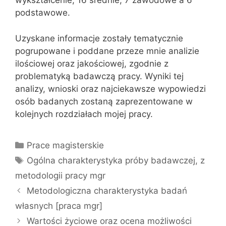
wykształcenie, 16 średnie, 7 zawodowe a 6
podstawowe.
Uzyskane informacje zostały tematycznie
pogrupowane i poddane przeze mnie analizie
ilościowej oraz jakościowej, zgodnie z
problematyką badawczą pracy. Wyniki tej
analizy, wnioski oraz najciekawsze wypowiedzi
osób badanych zostaną zaprezentowane w
kolejnych rozdziałach mojej pracy.
Kategorie
Prace magisterskie
Tagi
Ogólna charakterystyka próby badawczej
,
z
metodologii pracy mgr
Metodologiczna charakterystyka badań
własnych [praca mgr]
Wartości życiowe oraz ocena możliwości