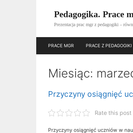
Przejdź
do
Pedagogika. Prace m
treści
Prezentacja prac mgr z pedagogiki – równ
PRACE MGR
PRACE Z PEDAGOGIKI
Miesiąc:
marze
Przyczyny osiągnięć u
Rate this post
Przyczyny osiągnięć uczniów w nau