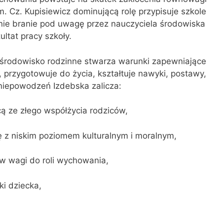
 Cz. Kupisiewicz dominującą rolę przypisuje szkole
 nie branie pod uwagę przez nauczyciela środowiska
ltat pracy szkoły.
 środowisko rodzinne stwa­rza warunki zapewniające
, przygotowuje do życia, kształtuje nawyki, postawy,
 niepowodzeń Izdebska zalicza:
cą ze złego współżycia rodziców,
ę z niskim poziomem kultu­ralnym i moralnym,
ów wagi do roli wychowania,
i dziecka,