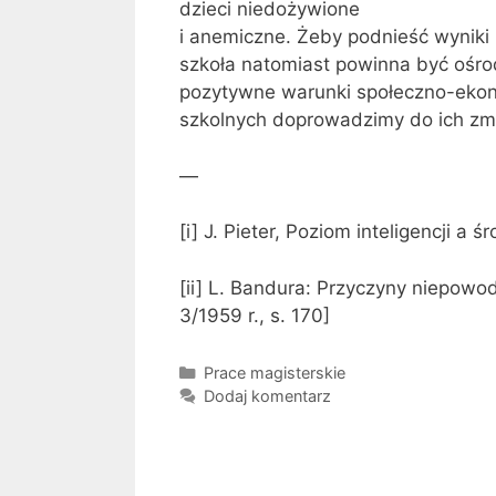
dzieci niedożywione
i anemiczne. Żeby podnieść wyniki 
szkoła natomiast powinna być ośro
pozytywne warunki społeczno-eko
szkolnych doprowadzimy do ich zmn
—
[i] J. Pieter, Poziom inteligencji a 
[ii] L. Bandura: Przyczyny niepowo
3/1959 r., s. 170]
Kategorie
Prace magisterskie
Dodaj komentarz