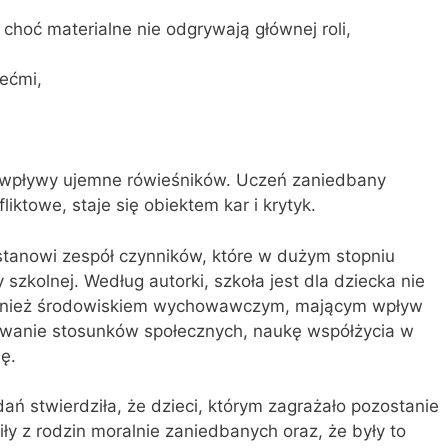
 choć materialne nie odgrywają głównej roli,
ećmi,
wpływy ujemne rówieśni­ków. Uczeń zaniedbany
iktowe, staje się obiektem kar i krytyk.
stanowi zespół czynników, które w dużym stopniu
szkolnej. Według autorki, szkoła jest dla dziecka nie
 również środowiskiem wychowawczym, mającym wpływ
ywanie stosunków społecznych, naukę współżycia w
ię.
ań stwierdziła, że dzieci, którym zagrażało pozostanie
ły z rodzin moralnie zaniedbanych oraz, że były to