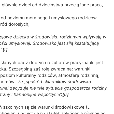
 głównie dzieci od dzieciństwa przeciążone pracą,
ą od poziomu moralnego i umysło­wego rodziców, –
ród dorosłych,
ojowe dziecka w środo­wisku rodzinnym wpływają w
ci umysłowej. Środowisko jest siłą kształtującą
”.
[i]
słabych bądź dobrych rezul­tatów pracy-nauki jest
ka. Szczególną zaś rolę zwraca na: warunki
poziom kulturalny rodziców, atmosferę rodzinną,
or mówi,
że „spośród składników środo­wiska
lnej decyduje nie tyle sytuacja gospodarcza rodziny,
rzny i harmonijne współżycie”.
[ii]
 szkolnych są złe warunki środowiskowe (J.
achowaniu powstaje na skutek zakłócenia równowagi