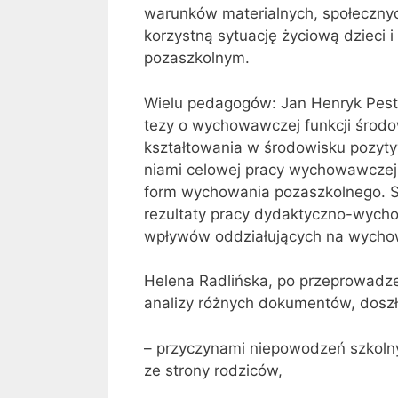
warunków materialnych, społecznyc
korzystną sytuację życiową dzieci 
pozaszkolnym.
Wielu pedagogów: Jan Henryk Pesta
tezy o wychowawczej funkcji środo­
kształtowania w środowisku pozy
niami celowej pracy wychowawczej
form wychowania pozaszkolnego. S. 
rezultaty pracy dydaktyczno­-wych
wpływów oddziałujących na wycho
Helena Radlińska, po przeprowadze
analizy różnych dokumentów, doszła
– przy­czynami niepowodzeń szkolny
ze strony rodziców,