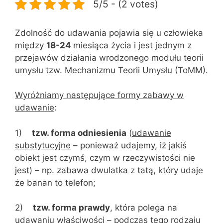
5/5 - (2 votes)
Zdolność do udawania pojawia się u człowieka
między
18-24
miesiąca życia i jest jednym z
przejawów działania wrodzonego modułu teorii
umysłu tzw. Mechanizmu Teorii Umysłu (ToMM).
Wyróżniamy następujące formy zabawy w
udawanie
:
1)
tzw. forma odniesienia
(
udawanie
substytucyjne
– ponieważ udajemy, iż jakiś
obiekt jest czymś, czym w rzeczywistości nie
jest) – np. zabawa dwulatka z tatą, który udaje
że banan to telefon;
2)
tzw. forma prawdy
, która polega na
udawaniu właściwości – podczas tego rodzaju