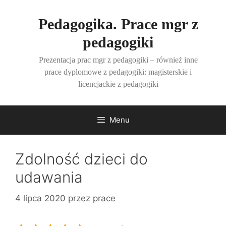
Przejdź
do
Pedagogika. Prace mgr z
treści
pedagogiki
Prezentacja prac mgr z pedagogiki – również inne
prace dyplomowe z pedagogiki: magisterskie i
licencjackie z pedagogiki
Menu
Zdolność dzieci do
udawania
4 lipca 2020
przez
prace