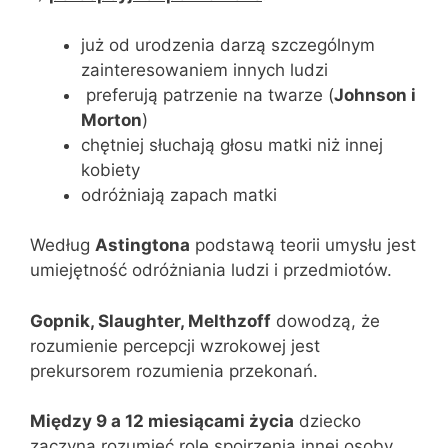
już od urodzenia darzą szczególnym
zainteresowaniem innych ludzi
preferują patrzenie na twarze (
Johnson i
Morton
)
chętniej słuchają głosu matki niż innej
kobiety
odróżniają zapach matki
Według
Astingtona
podstawą teorii umysłu jest
umiejętność odróżniania ludzi i przedmiotów.
Gopnik, Slaughter, Melthzoff
dowodzą, że
rozumienie percepcji wzrokowej jest
prekursorem rozumienia przekonań.
Między 9 a 12 miesiącami życia
dziecko
zaczyna rozumieć rolę spojrzenia innej osoby