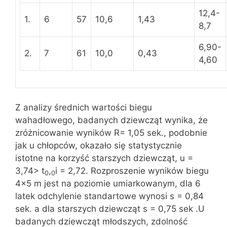
12,4-
1.
6
57
10,6
1,43
8,7
6,90-
2.
7
61
10,0
0,43
4,60
Z analizy średnich wartości biegu
wahadłowego, badanych dziewcząt wynika, że
zróżnicowanie wyników R= 1,05 sek., podobnie
jak u chłopców, okazało się statystycznie
istotne na korzyść starszych dziewcząt, u =
3,74> t
,
i = 2,72. Rozproszenie wyników biegu
0
0
4×5 m jest na poziomie umiarkowanym, dla 6
latek odchylenie standartowe wynosi s = 0,84
sek. a dla starszych dziewcząt s = 0,75 sek .U
badanych dziewcząt młodszych, zdolność