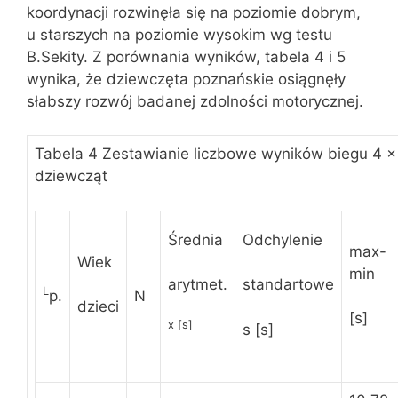
koordynacji rozwinęła się na poziomie dobrym,
u starszych na poziomie wysokim wg testu
B.Sekity. Z porównania wyników, tabela 4 i 5
wynika, że dziewczęta poznańskie osiągnęły
słabszy rozwój badanej zdolności motorycznej.
Tabela 4 Zestawianie liczbowe wyników biegu 4 
dziewcząt
Średnia
Odchylenie
max-
Wiek
min
arytmet.
standartowe
L
p.
N
dzieci
[s]
x
[s]
s [s]