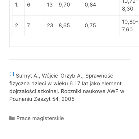
10,72-
1.
6
13
9,70
0,84
8,30
10,80-
2.
7
23
8,65
0,75
7,60
[1]
Surnyt A., Wójcie-Grzyb A., Sprawność
fizyczna dzieci w wieku 6 i 7 lat jako element
dojrzałości szkolnej. Roczniki naukowe AWF w
Poznaniu Zeszyt 54, 2005
Kategorie
Prace magisterskie