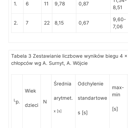
11,54-
1.
6
11
9,78
0,87
8,51
9,60-
2.
7
22
8,15
0,67
7,06
Tabela 3 Zestawianie liczbowe wyników biegu 4 
chłopców wg A. Surnyt, A. Wójcie
Średnia
Odchylenie
max-
Wiek
min
arytmet.
standartowe
L
p.
N
dzieci
[s]
x [s]
s [s]