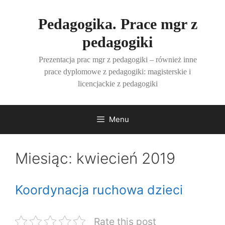
Przejdź
do
Pedagogika. Prace mgr z
treści
pedagogiki
Prezentacja prac mgr z pedagogiki – również inne
prace dyplomowe z pedagogiki: magisterskie i
licencjackie z pedagogiki
Menu
Miesiąc:
kwiecień 2019
Koordynacja ruchowa dzieci
Rate this post