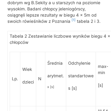
dobrym wg B.Sekity a u starszych na poziomie
wysokim. Badani chłopcy jeleniogórscy,
osiągnęli lepsze rezultaty w biegu 4 x 5m od
[1]
swoich rówieśników z Poznania
tabela 2 i 3.
Tabela 2 Zestawianie liczbowe wyników biegu 4 
chłopców
Średnia
Odchylenie
max-
Wiek
min
arytmet.
standartowe
Lp.
N
dzieci
[s]
x [s]
s [s]