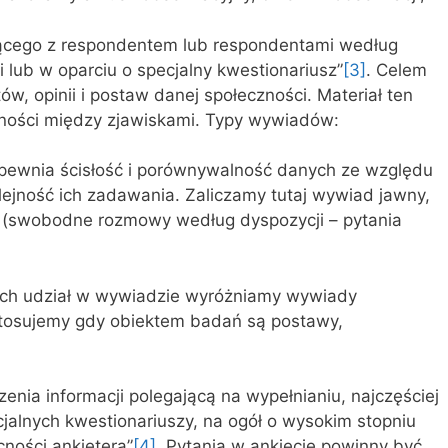
ącego z respondentem lub respondentami według
lub w oparciu o specjalny kwestionariusz”
[3]
. Celem
w, opinii i postaw danej społeczności. Materiał ten
żności między zjawiskami. Typy wywiadów:
ewnia ścisłość i porównywalność danych ze względu
lejność ich zadawania. Zaliczamy tutaj wywiad jawny,
(swobodne rozmowy według dyspozycji – pytania
cych udział w wywiadzie wyróżniamy wywiady
stosujemy gdy obiektem badań są postawy,
enia informacji polegającą na wypełnianiu, najczęściej
jalnych kwestionariuszy, na ogół o wysokim stopniu
cności ankietera”
[4]
. Pytania w ankiecie powinny być