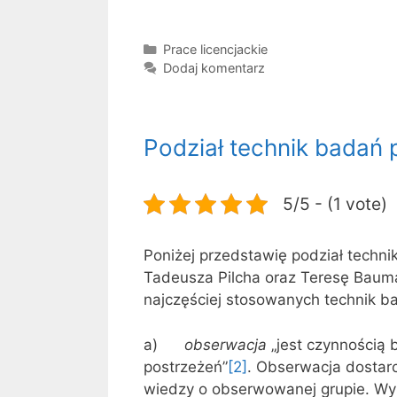
Kategorie
Prace licencjackie
Dodaj komentarz
Podział technik badań
5/5 - (1 vote)
Poniżej przedstawię podział tech
Tadeusza Pilcha oraz Teresę Baum
najczęściej stosowanych technik ba
a)
obserwacja
„jest czynnością
postrzeżeń”
[2]
. Obserwacja dostarc
wiedzy o obserwowanej grupie. Wyró