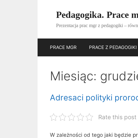
Przejdź
do
Pedagogika. Prace m
treści
Prezentacja prac mgr z pedagogiki – równ
PRACE MGR
PRACE Z PEDAGOGIKI
Miesiąc:
grudzi
Adresaci polityki proro
Rate this post
W zależności od tego jaki będzie p