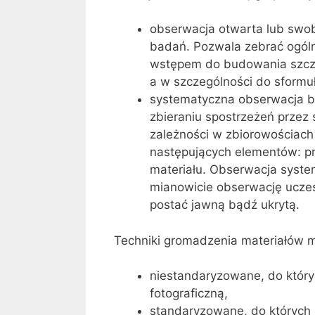
obserwacja otwarta lub swo
badań. Pozwala zebrać ogól
wstępem do budowania szcz
a w szczególności do sformu
systematyczna obserwacja b
zbieraniu spostrzeżeń przez
zależności w zbiorowościac
następujących elementów: p
materiału. Obserwacja syst
mianowicie obserwację ucze
postać jawną bądź ukrytą.
Techniki gromadzenia materiałów m
niestandaryzowane, do któryc
fotograficzną,
standaryzowane, do których 