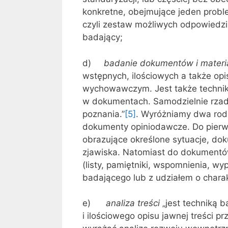
konkretne, obejmujące jeden proble
czyli zestaw możliwych odpowiedz
badający;
d)
badanie dokumentów i materi
wstępnych, ilościowych a także opis
wychowawczym. Jest także techniką
w dokumentach. Samodzielnie rza
poznania.”
[5]
. Wyróżniamy dwa rod
dokumenty opiniodawcze. Do pierwsz
obrazujące określone sytuacje, dok
zjawiska. Natomiast do dokumentów
(listy, pamiętniki, wspomnienia, w
badającego lub z udziałem o charak
e)
analiza treści
„jest techniką 
i ilościowego opisu jawnej treści p