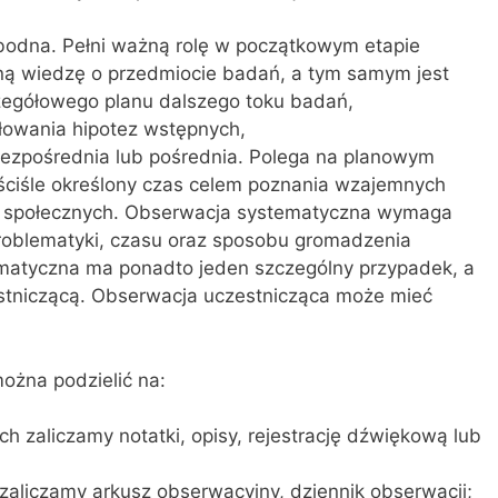
bodna. Pełni ważną rolę w początkowym etapie
ną wiedzę o przedmiocie badań, a tym samym jest
egółowego planu dalszego toku badań,
łowania hipotez wstępnych,
ezpośrednia lub pośrednia. Polega na planowym
 ściśle określony czas celem poznania wzajemnych
h społecznych. Obserwacja systematyczna wymaga
roblematyki, czasu oraz sposobu gromadzenia
ematyczna ma ponadto jeden szczególny przypadek, a
stniczącą. Obserwacja uczestnicząca może mieć
ożna podzielić na:
h zaliczamy notatki, opisy, rejestrację dźwiękową lub
zaliczamy arkusz obserwacyjny, dziennik obserwacji;