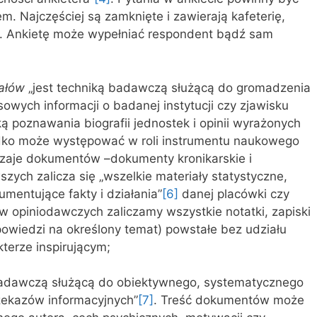
m. Najczęściej są zamknięte i zawierają kafeterię,
i. Ankietę może wypełniać respondent bądź sam
ałów
„jest techniką badawczą służącą do gromadzenia
owych informacji o badanej instytucji czy zjawisku
 poznawania biografii jednostek i opinii wyrażonych
dko może występować w roli instrumentu naukowego
zaje dokumentów –dokumenty kronikarskie i
ych zalicza się „wszelkie materiały statystyczne,
umentujące fakty i działania”
[6]
danej placówki czy
 opiniodawczych zaliczamy wszystkie notatki, zapiski
ypowiedzi na określony temat) powstałe bez udziału
terze inspirującym;
badawczą służącą do obiektywnego, systematycznego
rzekazów informacyjnych”
[7]
. Treść dokumentów może