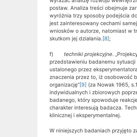
wyrażać analizę rozwoju wewnętrzn
postaw. Analiza treści obejmuje za
wyróżnia trzy sposoby podejścia d
jest zainteresowany cechami samej
wniosków o autorze, natomiast w 
skutkom jej działania.
[8]
;
f)
techniki projekcyjne
. „Projek
przedstawieniu badanemu sytuacji b
ustalonego przez eksperymentatora,
znaczenia przez to, iż osobowość b
organizację”
[9]
(za Nowak 1965, s.1
indywidualnych i zbiorowych pop
badanego, który spowoduje reakcje 
charakter interesują badacza. Techn
klinicznej i eksperymentalnej.
W niniejszych badaniach przyjęto