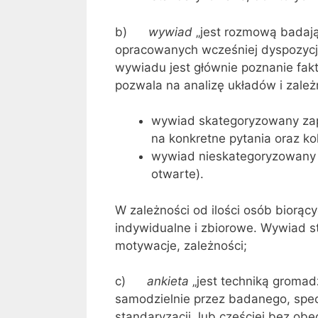
b)
wywiad
„jest rozmową badaj
opracowanych wcześniej dyspozycji 
wywiadu jest głównie poznanie faktó
pozwala na analizę układów i zale
wywiad skategoryzowany zap
na konkretne pytania oraz ko
wywiad nieskategoryzowany 
otwarte).
W zależności od ilości osób biorą
indywidualne i zbiorowe. Wywiad 
motywacje, zależności;
c)
ankieta
„jest techniką gromadz
samodzielnie przez badanego, spec
standaryzacji, lub częściej bez obe