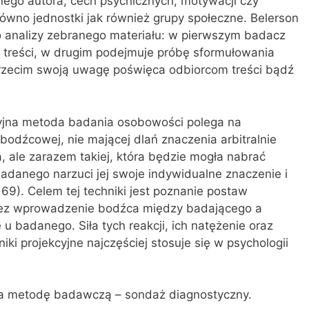
ego autora, cech psychicznych, motywacji czy
równo jednostki jak również grupy społeczne. Belerson
o analizy zebranego materiału: w pierwszym badacz
 treści, w drugim podejmuje próbę sformułowania
trzecim swoją uwagę poświęca odbiorcom treści bądź
cyjna metoda badania osobowości polega na
odźcowej, nie mającej dlań znaczenia arbitralnie
 ale zarazem takiej, która będzie mogła nabrać
adanego narzuci jej swoje indywidualne znaczenie i
69). Celem tej techniki jest poznanie postaw
rzez wprowadzenie bodźca między badającego a
u badanego. Siła tych reakcji, ich natężenie oraz
iki projekcyjne najczęściej stosuje się w psychologii
 za metodę badawczą – sondaż diagnostyczny.