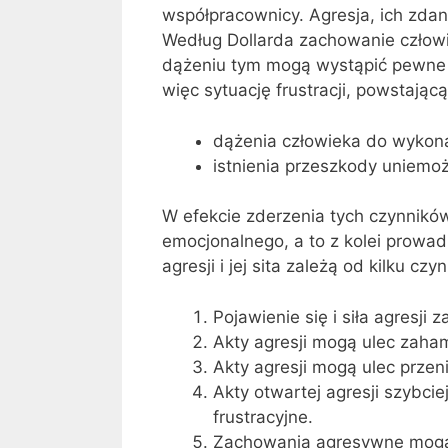
współpracownicy. Agresja, ich zdan
Według Dollarda zachowanie człowi
dążeniu tym mogą wystąpić pewne t
więc sytuację frustracji, powstając
dążenia człowieka do wykona
istnienia przeszkody uniemoż
W efekcie zderzenia tych czynników
emocjonalnego, a to z kolei prowad
agresji i jej sita zależą od kilku czy
Pojawienie się i siła agresji z
Akty agresji mogą ulec zah
Akty agresji mogą ulec przeni
Akty otwartej agresji szybciej
frustracyjne.
Zachowania agresywne mogą m