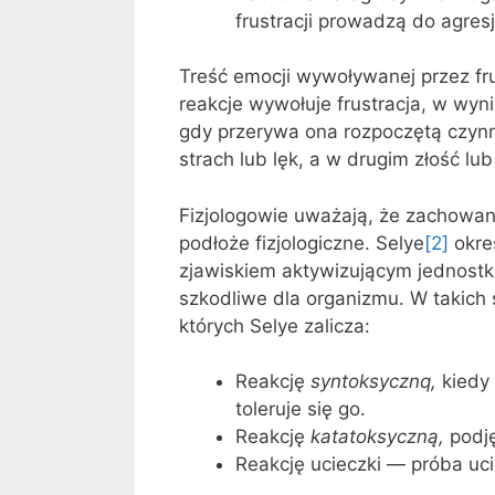
frustracji prowadzą do agresj
Treść emocji wywoływanej przez frus
reakcje wywołuje frustracja, w wyn
gdy przerywa ona rozpoczętą czyn
strach lub lęk, a w drugim złość lub
Fizjologowie uważają, że zachowan
podłoże fizjologiczne. Selye
[2]
okre
zjawiskiem aktywizującym jednostk
szkodliwe dla organizmu. W takich
których Selye zalicza:
Reakcję
syntoksycznq,
kiedy 
toleruje się go.
Reakcję
katatoksyczną,
podję
Reakcję ucieczki — próba uci