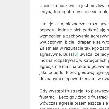
Ucieczka nic zawsze jest możliwa,
jedyną formą obrony staje się atak, 
Istnieje kilka, nieznacznie różniący
popędu. Jedne z nich podkreślają r
wzmocnienia zachowania agresywneg
wyuczonym, bicie i drapanie są wr
Zaistniała w rezultacie takiego z
agresywne. Buss
[3]
uważa, że jed
można rozpatrywać w katego­riach 
agresja nie ma charakteru
gniewnej 
jako popędu. Przez
gniewną agresj
doznanymi niepowodzeniami w dzia
Gdy wystąpi frustracja, to pierwsz
frustracji. Lecz gdy źródło frustracji
wówczas agresja przemieszcza się n