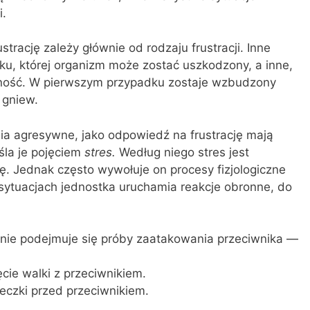
i.
trację zależy głównie od rodzaju frustracji. Inne
iku, której organizm może zostać uszkodzony, a inne,
ność. W pierwszym przy­padku zostaje wzbudzony
 gniew.
ia agresywne, jako odpowiedź na frustrację mają
śla je pojęciem
stres.
Według niego stres jest
ę. Jednak często wywołuje on procesy fizjologiczne
 sytuacjach jednostka uruchamia reakcje obronne, do
nie podejmuje się próby zaatakowania przeciwnika —
cie walki z przeciwnikiem.
eczki przed przeciwnikiem.