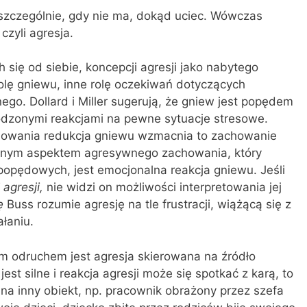
 szczególnie, gdy nie ma, dokąd uciec. Wówczas
czyli agresja.
ch się od siebie, koncepcji agresji jako nabytego
olę gniewu, inne rolę oczekiwań dotyczących
o. Dollard i Miller sugerują, że gniew jest popędem
odzonymi reakcjami na pewne sytuacje stresowe.
achowania redukcja gniewu wzmacnia to zachowanie
ynym aspektem agresywnego zachowania, który
popędowych, jest emocjonalna reakcja gniewu. Jeśli
agresji,
nie widzi on możliwości interpretowania jej
ę
Buss rozumie agresję na tle frustracji, wiążącą się z
łaniu.
ym odruchem jest agresja skierowana na źródło
 jest silne i reakcja agresji może się spotkać z karą, to
a inny obiekt, np. pra­cownik obrażony przez szefa