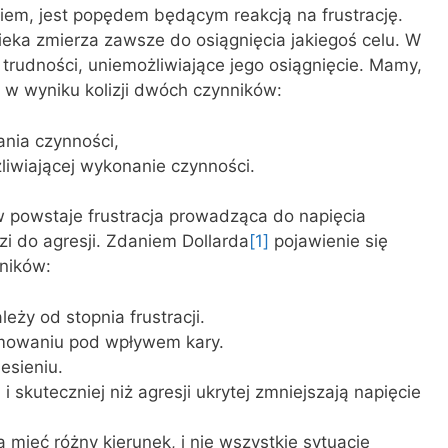
iem, jest popędem będącym reakcją na frustrację.
eka zmierza zawsze do osiągnięcia jakiegoś celu. W
rudności, uniemożliwiające jego osiągnięcie. Mamy,
ą w wyniku kolizji dwóch czynników:
nia czynności,
liwiającej wykonanie czynności.
 powstaje frustracja prowadząca do napię­cia
zi do agresji. Zdaniem Dollarda
[1]
pojawienie się
nników:
ależy od stopnia frustracji.
amowaniu pod wpływem kary.
esieniu.
 i skuteczniej niż agresji ukrytej zmniejszają napięcie
ieć różny kierunek, i nie wszystkie sytuacje