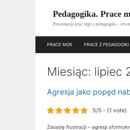
Przejdź
do
Pedagogika. Prace m
treści
Prezentacja prac mgr z pedagogiki – równ
PRACE MGR
PRACE Z PEDAGOGIKI
Miesiąc:
lipiec
Agresja jako popęd na
5/5 - (1 vote)
Zasadę frustracji – agresji sformuło