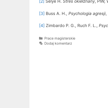
[2]
Selye H.
Stres okiełznany
, PIW,
[3]
Buss A. H.,
Psychologia agresji
,
[4]
Zimbardo P. G., Ruch F. L.,
Psyc
Kategorie
Prace magisterskie
Dodaj komentarz