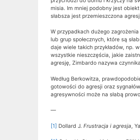
przychodzi do domu i krzyczy na sw
misia. Im mniej podobny jest obiekt
słabsza jest przemieszczona agresj
W przypadkach dużego zagrożenia s
lub grup społecznych, które są sła
daje wiele takich przykładów, np. w
wszystkie nieszczęścia, jakie zaistn
agresję, Zimbardo nazywa czynnik
Według Berkowitza, prawdopodobień
gotowości do agresji oraz sygnałó
agresywności może na słabą prowo
—
[1]
Dollard J.
Frustracja i agresja
, Y