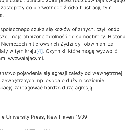
oje dzieci, dziecko zbite przez rodziców bije swojego
 zastępczy do pierwotnego źródła frustracji, tym
a.
połecznego szuka się kozłów ofiarnych, czyli osób
bsze, mają obniżoną zdolność do samoobrony. Historia
 Niemczech hitlerow­skich Żydzi byli obwiniani za
iały w tym kraju
[4]
. Czynniki, które mogą wyzwolić
ami wyzwalającymi.
stwo pojawienia się agresji zależy od wewnętrznej
w zewnętrznych, np. osoba o dużym poziomie
kację zareagować bardzo dużą agresją.
ale University Press, New Haven 1939