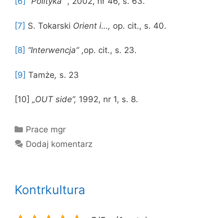
[6]
“Polityka”
, 2002, nr 46, s. 63.
[7]
S. Tokarski
Orient i…,
op. cit., s. 40.
[8]
“Interwencja”
,op. cit., s. 23.
[9]
Tamże
,
s. 23
[10]
„OUT side”,
1992, nr 1, s. 8.
Kategorie
Prace mgr
Dodaj komentarz
Kontrkultura