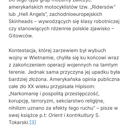
amerykańskich motocyklistów tzw. „Ridersów”
lub „Hell Angels”, zachodnioeuropejskich
Skinheads – wywodzących się klasy robotniczej
czy stanowiących rdzennie polskie zjawisko –
Gitowców.
Kontestacja, której zarzewiem był wybuch
wojny w Wietnamie, chyliła się ku końcowi wraz
z zakończeniem operacji wojennych na tamtym
terenie. Jednak sama przyczyna jej upadku była
bardziej złożona. Amerykańska opinia publiczna
całe zło XX wieku przypisała Hipisom:
„Narkomanię i pospolitą przestępczość,
korupcję, terroryzm, sekciarstwo religijne,
nihilizm uznano za efekty tego ruchu” – pisze w
swej książce p.t:
Orient i kontrkultury
S.
Tokarski.
[3]