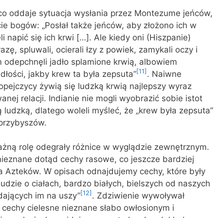
o oddaje sytuacja wysłania przez Montezume jeńców,
cie bogów: „Posłał także jeńców, aby złożono ich w
 napić się ich krwi […]. Ale kiedy oni (Hiszpanie)
razę, spluwali, ocierali łzy z powiek, zamykali oczy i
m odepchnęli jadło splamione krwią, albowiem
[11]
łości, jakby krew ta była zepsuta”
. Naiwne
pejczycy żywią się ludzką krwią najlepszy wyraz
nej relacji. Indianie nie mogli wyobrazić sobie istot
 ludzką, dlatego woleli myśleć, że „krew była zepsuta”
przybyszów.
żną rolę odegrały różnice w wyglądzie zewnętrznym.
nieznane dotąd cechy rasowe, co jeszcze bardziej
dla Azteków. W opisach odnajdujemy cechy, które były
ludzie o ciałach, bardzo białych, bielszych od naszych
[12]
adających im na uszy”
. Zdziwienie wywoływał
, cechy cielesne nieznane słabo owłosionym i