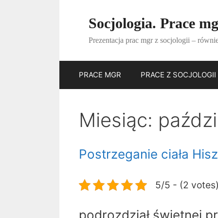
Przejdź
do
Socjologia. Prace mgr
treści
Prezentacja prac mgr z socjologii – równi
PRACE MGR
PRACE Z SOCJOLOGII
Miesiąc:
paździ
Postrzeganie ciała Hi
5/5 - (2 votes
podrozdział świetnej pr