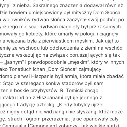
łynęli z nieba. Sakralnego znaczenia dodawał również
zie bowiem umiejscowiony był mityczny Dom Słońca.
zu wojowników rydwan słońca zaczynał swój pochód po
ycznego miejsca. Rydwan ciągnięty był przez samych
owały go kobiety, które umarły w połogu i ciągnęły
a wiązana była z pierwiastkiem męskim. Jak ujął to
 ziemię ze wschodu lub odchodzenia z ziemi na wschód
yczne wskazuj ąc na związek poruszaj ących się tak
 – „jasnym” i prawdopodobnie „męskim”, który w innych
ako Tonatiuch ichan „Dom Słońca” zajmujący
adomo pierwsi Hiszpanie byli armią, która miała zbadać
y. Stąd w szeregach konkwistadorów byli sami
zenie boskie przybyszów. R. Tomicki chcąc
ntaktu Indian z Hiszpanami cytuje jednego z
ącego tradycję aztecką: „Kiedy tubylcy ujrzeli
ecz nigdy dotąd nie widzianą i nie słyszaną, któż może
gę, strach i ogrom przerażenia, jakie opanowały cały
 z Cempualla [Cempoalan] zobaczyli tak wielkie statki