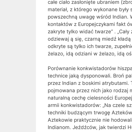
całe ciało zasłonięte ubraniem (zbro
materiał, z którego wykonane były 
powszechną uwagę wśród Indian. W
kontaktów z Europejczykami fakt ó
zakryte tylko widać twarze” . „Cały 
odziewaj ą się, czarną miedź kładą 
odkryte są tylko ich twarze, zupełni
żelazo, idą odziani w żelazo, idą oś
Porównanie konkwistadorów hiszpa
technice jaką dysponowali. Broń pal
przez Indian z boskimi atrybutami.
pojmowana przez nich jako rodzaj 
naturalną cechę cielesności Europ
armii konkwistadorów: „Na czele szl
techniki budzącym trwogę Azteków 
Aztekowie praktycznie nie hodowali
Indianom. Jeźdźców, jak twierdzi 