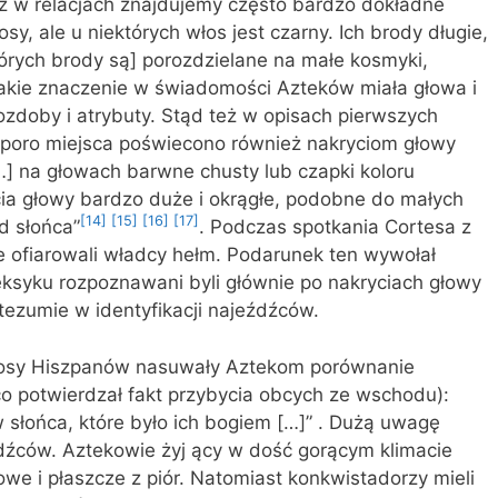
ż w relacjach znajdujemy często bardzo dokładne
sy, ale u niektórych włos jest czarny. Ich brody długie,
ektórych brody są] porozdzielane na małe kosmyki,
jakie znaczenie w świadomości Azteków miała głowa i
 ozdoby i atrybuty. Stąd też w opisach pierwszych
poro miejsca poświecono również nakryciom głowy
] na głowach barwne chusty lub czapki koloru
rycia głowy bardzo duże i okrągłe, podobne do małych
[14]
[15]
[16]
[17]
d słońca”
. Podczas spotkania Cortesa z
 ofiarowali władcy hełm. Podarunek ten wywołał
syku rozpoznawani byli głównie po nakryciach głowy
ezumie w identyfikacji najeźdźców.
włosy Hiszpanów nasuwały Aztekom porównanie
co potwierdzał fakt przybycia obcych ze wschodu):
ynów słońca, które było ich bogiem […]” . Dużą uwagę
źdźców. Aztekowie żyj ący w dość gorącym klimacie
drowe i płaszcze z piór. Natomiast konkwistadorzy mieli