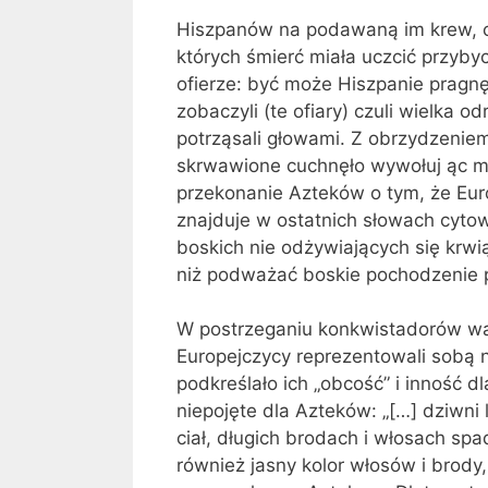
Hiszpanów na podawaną im krew, c
których śmierć miała uczcić przyby
ofierze: być może Hiszpanie pragnęli
zobaczyli (te ofiary) czuli wielka od
potrząsali głowami. Z obrzydzenie
skrwawione cuchnęło wywołuj ąc md
przekonanie Azteków o tym, że Euro
znajduje w ostatnich słowach cytowa
boskich nie odżywiających się krwią
niż podważać boskie pochodzenie 
W postrzeganiu konkwistadorów wa
Europejczycy reprezentowali sobą 
podkreślało ich „obcość” i inność 
niepojęte dla Azteków: „[…] dziwni 
ciał, długich brodach i włosach sp
również jasny kolor włosów i brody