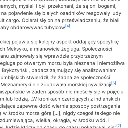
amych, myśleli i byli przekonani, że są oni bogami,
 na pojawienie się białych osadników reagowały ludy
t cargo. Opierał się on na przeświadczeniu, że biali
[4]
i, aby obdarowywać tubylców
.
ckiej pojawia się kolejny aspekt oddaj ący specyfikę
h Meksyku, a mianowicie żegluga. Społeczności
ceanu zajmowały się wprawdzie przybrzeżnym
egluga po otwartym morzu była nieznana i niemożliwa
tr Brykczyński, badacz zajmujący się analizowaniem
umbijskich stwierdził, że żadna ze społeczności
[6]
 Mezoameryki nie zbudowała morskiej cywilizacji
.
 hiszpańskie w żaden sposób nie mieściły się w pojęciu
m lub łodzią. „W kronikach czerpiących z indiańskich
iedlające zapewne dość wiernie sposoby postrzegania
ę w środku morza górę […], nigdy czegoś takiego nie
 zdumiewająca, wielka, okrągła, w środku wód, i
[7]
byli ludzie którzy od czasu do czasu pokazywali się”