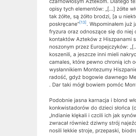
czarnowłosym Aztekom. Dlatego te
opisy tych elementów: „[…] żółte wło
tak żółte, są żółto brodzi, [a u ni
[13]
poskręcane”
. Wspominałem już 
fryzura oraz odnoszące się do niej
kontaktów Azteków z Hiszpanami s
noszonym przez Europejczyków: „[…
koszenili, a jeszcze inni mieli nak
camales, które pewno chronią ich o
wysłannikiem Montezumy Hiszpanie
radość, gdyż bogowie dawnego Mek
. Dar taki mógł bowiem pomóc Mont
Podobnie jasna karnacja i blond 
konkwistadorów do dzieci słońca (
„Indianie klękali i czcili ich jak s
zwracał również dziwny strój naje
nosili lekkie stroje, przepaski, bio