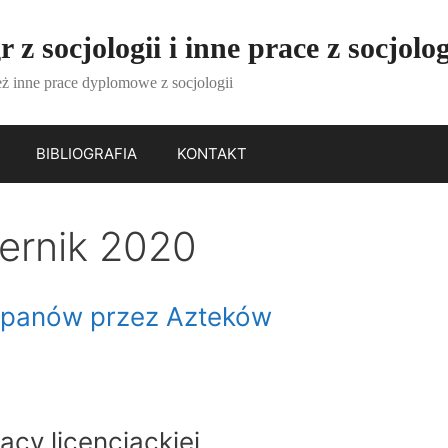
 z socjologii i inne prace z socjolog
eż inne prace dyplomowe z socjologii
BIBLIOGRAFIA
KONTAKT
ernik 2020
szpanów przez Azteków
)
acy licencjackiej