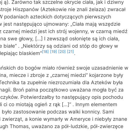
j ą). Zarówno tak szczelne okrycie ciała, jak i dziwny
stroje Hiszpanów (Aztekowie nie znali żelaza) zwracał
 podaniach azteckich dotyczących pierwszych
w jest następująco ujmowany: „Ciała mają wszędzie
z czarnej miedzi jest ich strój wojenny, w czarną miedź
na swe głowy, […] I zewsząd osłonięte są ich ciała,
e białe” . „Niektórzy są odziani od stóp do głowy w
[18]
[19]
[20]
[21]
lepiając blaskiem”
.
ńskich do bogów miało również swoje uzasadnienie w
na, miecze i zbroje z „czarnej miedzi” kojarzone były
 Technika ta zupełnie niezrozumiała dla Azteków była
magii. Broń palna początkowo uważana mogła być za
ejczyków. Potwierdzałby to następujący opis pochodu
i ci co miotają ogień z rąk […]” . Innym elementem
było zastosowanie podczas walki konnicy. Sami
 zwierząt, a konie wymarły w Ameryce i niebyły znane
Hugh Thomas, uważano za pół-ludzkie, pół-zwierzęce