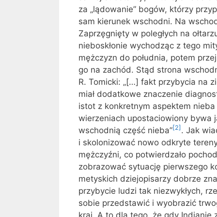
za „lądowanie” bogów, którzy przyp
sam kierunek wschodni. Na wschod
Zaprzęgnięty w poległych na ołtar
nieboskłonie wychodząc z tego mit
mężczyzn do południa, potem przejm
go na zachód. Stąd strona wschodni
R. Tomicki: „[…] fakt przybycia na
miał dodatkowe znaczenie diagnost
istot z konkretnym aspektem nieba
wierzeniach upostaciowiony bywa j
[2]
wschodnią część nieba”
. Jak wi
i skolonizować nowo odkryte teren
mężczyźni, co potwierdzało pochod
zobrazować sytuację pierwszego ko
metyskich dziejopisarzy dobrze znaj
przybycie ludzi tak niezwykłych, rz
sobie przedstawić i wyobrazić trwo
kraj. A to dla tego, że gdy Indianie