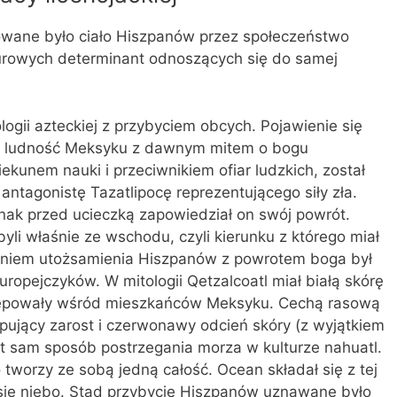
mowane było ciało Hiszpanów przez społeczeństwo
urowych determinant odnoszących się do samej
ogii azteckiej z przybyciem obcych. Pojawienie się
z ludność Meksyku z dawnym mitem o bogu
iekunem nauki i przeciwnikiem ofiar ludzkich, został
tagonistę Tazatlipocę reprezentującego siły zła.
nak przed ucieczką zapowiedział on swój powrót.
li właśnie ze wschodu, czyli kierunku z którego miał
niem utożsamienia Hiszpanów z powrotem boga był
uropejczyków. W mitologii Qetzalcoatl miał białą skórę
ystępowały wśród mieszkańców Meksyku. Cechą rasową
ępujący zarost i czerwonawy odcień skóry (z wyjątkiem
st sam sposób postrzegania morza w kulturze nahuatl.
worzy ze sobą jedną całość. Ocean składał się z tej
o się niebo. Stąd przybycie Hiszpanów uznawane było