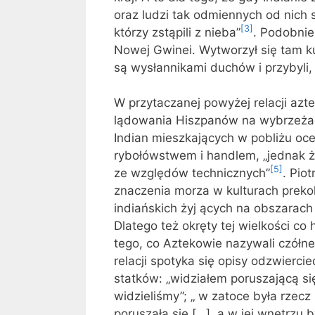
oraz ludzi tak odmiennych od nich s
[3]
którzy zstąpili z nieba”
. Podobnie
Nowej Gwinei. Wytworzył się tam kul
są wysłannikami duchów i przybyl
W przytaczanej powyżej relacji azte
lądowania Hiszpanów na wybrzeżac
Indian mieszkających w pobliżu o
rybołówstwem i handlem, „jednak ż
[5]
ze względów technicznych”
. Pio
znaczenia morza w kulturach prekol
indiańskich żyj ących na obszarach
Dlatego też okręty tej wielkości co
tego, co Aztekowie nazywali czółne
relacji spotyka się opisy odzwierc
statków: „widziałem poruszającą si
widzieliśmy”; „ w zatoce była rzecz
poruszała się […], a w jej wnętrzu 