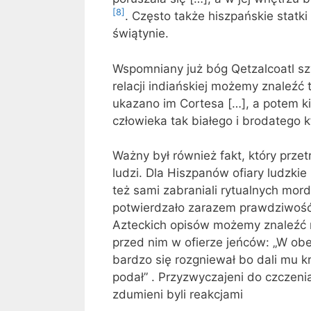
[8]
. Często także hiszpańskie statki
świątynie.
Wspomniany już bóg Qetzalcoatl s
relacji indiańskiej możemy znaleźć ta
ukazano im Cortesa […], a potem kie
człowieka tak białego i brodatego 
Ważny był również fakt, który przet
ludzi. Dla Hiszpanów ofiary ludzkie
też sami zabraniali rytualnych mord
potwierdzało zarazem prawdziwość
Azteckich opisów możemy znaleźć r
przed nim w ofierze jeńców: „W obec
bardzo się rozgniewał bo dali mu kr
podał” . Przyzwyczajeni do czczeni
zdumieni byli reakcjami