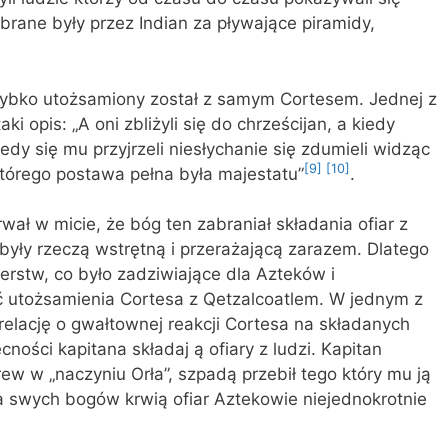
 brane były przez Indian za pływające piramidy,
zybko utożsamiony został z samym Cortesem. Jednej z
ki opis: „A oni zbliżyli się do chrześcijan, a kiedy
dy się mu przyjrzeli niesłychanie się zdumieli widząc
[9]
[10]
którego postawa pełna była majestatu”
.
rwał w micie, że bóg ten zabraniał składania ofiar z
 były rzeczą wstrętną i przerażającą zarazem. Dlatego
erstw, co było zadziwiające dla Azteków i
 utożsamienia Cortesa z Qetzalcoatlem. W jednym z
elację o gwałtownej reakcji Cortesa na składanych
ności kapitana składaj ą ofiary z ludzi. Kapitan
ew w „naczyniu Orła”, szpadą przebił tego który mu ją
a swych bogów krwią ofiar Aztekowie niejednokrotnie