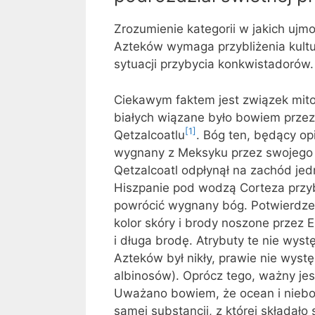
Zrozumienie kategorii w jakich uj
Azteków wymaga przybliżenia kult
sytuacji przybycia konkwistadorów.
Ciekawym faktem jest związek mitol
białych wiązane było bowiem prze
[1]
Qetzalcoatlu
. Bóg ten, będący op
wygnany z Meksyku przez swojego an
Qetzalcoatl odpłynął na zachód jed
Hiszpanie pod wodzą Corteza przyby
powrócić wygnany bóg. Potwierdze
kolor skóry i brody noszone przez E
i długa brodę. Atrybuty te nie w
Azteków był nikły, prawie nie wyst
albinosów). Oprócz tego, ważny je
Uważano bowiem, że ocean i niebo t
samej substancji, z której składał