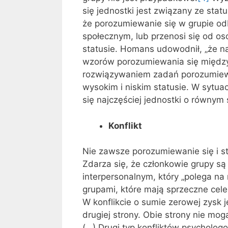
się jednostki jest związany ze sta
że porozumiewanie się w grupie o
społecznym, lub przenosi się od o
statusie. Homans udowodnił, „że na
wzorów porozumiewania się między 
rozwiązywaniem zadań porozumiewa
wysokim i niskim statusie. W sytua
się najczęściej jednostki o równym 
Konflikt
Nie zawsze porozumiewanie się i st
Zdarza się, że członkowie grupy są 
interpersonalnym, który „polega n
grupami, które mają sprzeczne cele
W konflikcie o sumie zerowej zysk 
drugiej strony. Obie strony nie mog
(…) Drugi typ konfliktów psycholog