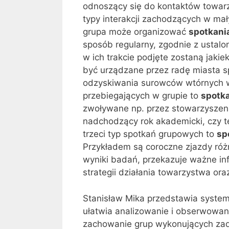
odnoszący się do kontaktów towarzys
typy interakcji zachodzących w mał
grupa może organizować
spotkani
sposób regularny, zgodnie z ustalo
w ich trakcie podjęte zostaną jaki
być urządzane przez radę miasta s
odzyskiwania surowców wtórnych wd
przebiegających w grupie to
spotka
zwoływane np. przez stowarzyszen
nadchodzący rok akademicki, czy t
trzeci typ spotkań grupowych to
sp
Przykładem są coroczne zjazdy różn
wyniki badań, przekazuje ważne in
strategii działania towarzystwa or
Stanisław Mika przedstawia system a
ułatwia analizowanie i obserwowanie
zachowanie grup wykonujących zad