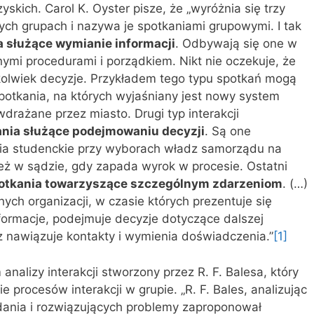
kich. Carol K. Oyster pisze, że „wyróżnia się trzy
ych grupach i nazywa je spotkaniami grupowymi. I tak
a służące wymianie informacji
. Odbywają się one w
nymi procedurami i porządkiem. Nikt nie oczekuje, że
ekolwiek decyzje. Przykładem tego typu spotkań mogą
potkania, na których wyjaśniany jest nowy system
rażane przez miasto. Drugi typ interakcji
nia służące podejmowaniu decyzji
. Są one
ia studenckie przy wyborach władz samorządu na
eż w sądzie, gdy zapada wyrok w procesie. Ostatni
otkania towarzyszące szczególnym zdarzeniom
. (…)
ych organizacji, w czasie których prezentuje się
formacje, podejmuje decyzje dotyczące dalszej
az nawiązuje kontakty i wymienia doświadczenia.”
[1]
nalizy interakcji stworzony przez R. F. Balesa, który
 procesów interakcji w grupie. „R. F. Bales, analizując
ania i rozwiązujących problemy zaproponował