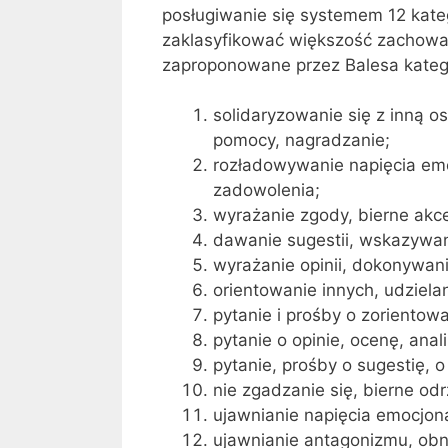
posługiwanie się systemem 12 kateg
zaklasyfikować większość zachowa
zaproponowane przez Balesa kategor
solidaryzowanie się z inną o
pomocy, nagradzanie;
rozładowywanie napięcia emo
zadowolenia;
wyrażanie zgody, bierne akce
dawanie sugestii, wskazywan
wyrażanie opinii, dokonywan
orientowanie innych, udzielan
pytanie i prośby o zorientow
pytanie o opinie, ocenę, anal
pytanie, prośby o sugestię, 
nie zgadzanie się, bierne od
ujawnianie napięcia emocjon
ujawnianie antagonizmu, obniż