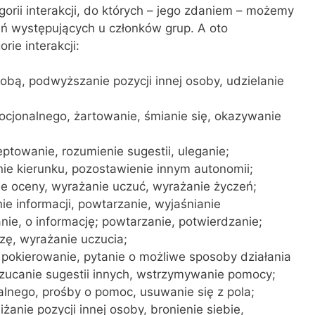
orii interakcji, do których – jego zdaniem – możemy
ń występujących u członków grup. A oto
ie interakcji:
sobą, podwyższanie pozycji innej osoby, udzielanie
cjonalnego, żartowanie, śmianie się, okazywanie
ptowanie, rozumienie sugestii, uleganie;
ie kierunku, pozostawienie innym autonomii;
ie oceny, wyrażanie uczuć, wyrażanie życzeń;
ie informacji, powtarzanie, wyjaśnianie
anie, o informację; powtarzanie, potwierdzanie;
izę, wyrażanie uczucia;
o pokierowanie, pytanie o możliwe sposoby działania
rzucanie sugestii innych, wstrzymywanie pomocy;
alnego, prośby o pomoc, usuwanie się z pola;
anie pozycji innej osoby, bronienie siebie,