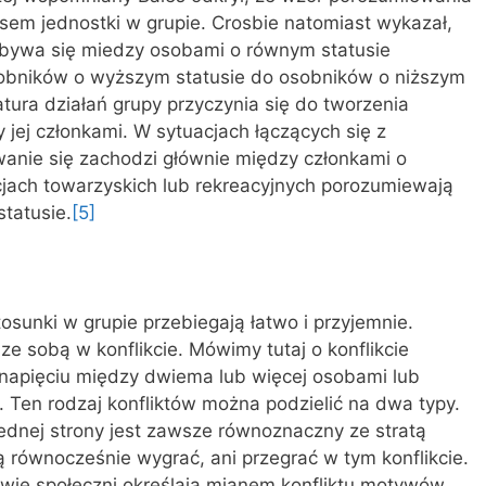
tusem jednostki w grupie. Crosbie natomiast wykazał,
dbywa się miedzy osobami o równym statusie
sobników o wyższym statusie do osobników o niższym
tura działań grupy przyczynia się do tworzenia
jej członkami. W sytuacjach łączących się z
nie się zachodzi głównie między członkami o
cjach towarzyskich lub rekreacyjnych porozumiewają
statusie.
[5]
osunki w grupie przebiegają łatwo i przyjemnie.
ze sobą w konflikcie. Mówimy tutaj o konflikcie
a napięciu między dwiema lub więcej osobami lub
. Ten rodzaj konfliktów można podzielić na dwa typy.
jednej strony jest zawsze równoznaczny ze stratą
ą równocześnie wygrać, ani przegrać w tym konflikcie.
owie społeczni określają mianem konfliktu motywów