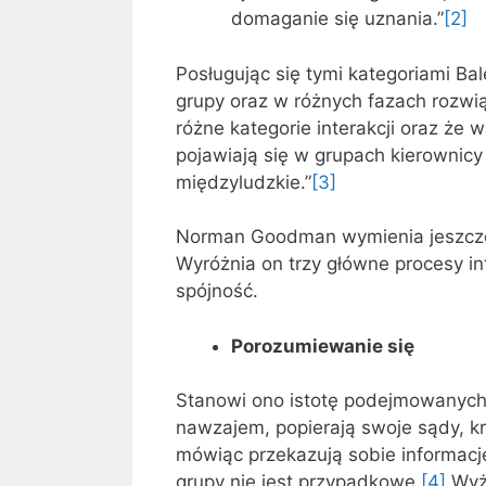
domaganie się uznania.”
[2]
Posługując się tymi kategoriami Ba
grupy oraz w różnych fazach rozwi
różne kategorie interakcji oraz że 
pojawiają się w grupach kierownicy
międzyludzkie.”
[3]
Norman Goodman wymienia jeszcze i
Wyróżnia on trzy główne procesy int
spójność.
Porozumiewanie się
Stanowi ono istotę podejmowanych 
nawzajem, popierają swoje sądy, kr
mówiąc przekazują sobie informacj
grupy nie jest przypadkowe.
[4]
Wyże