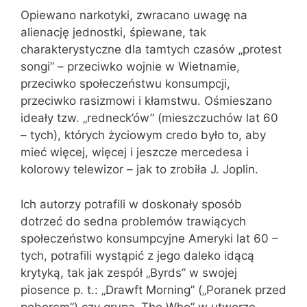
Opiewano narkotyki, zwracano uwagę na
alienację jednostki, śpiewane, tak
charakterystyczne dla tamtych czasów „protest
songi” – przeciwko wojnie w Wietnamie,
przeciwko społeczeństwu konsumpcji,
przeciwko rasizmowi i kłamstwu. Ośmieszano
ideały tzw. „redneck’ów” (mieszczuchów lat 60
– tych), których życiowym credo było to, aby
mieć więcej, więcej i jeszcze mercedesa i
kolorowy telewizor – jak to zrobiła J. Joplin.
Ich autorzy potrafili w doskonały sposób
dotrzeć do sedna problemów trawiących
społeczeństwo konsumpcyjne Ameryki lat 60 –
tych, potrafili wystąpić z jego daleko idącą
krytyką, tak jak zespół „Byrds” w swojej
piosence p. t.: „Drawft Morning” („Poranek przed
poborem”) czy grupa „The Who” w utworze