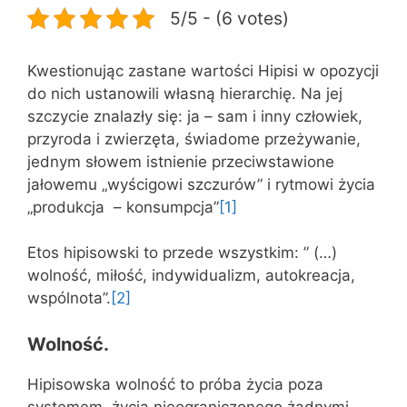
5/5 - (6 votes)
Kwestionując zastane wartości Hipisi w opozycji
do nich ustanowili własną hierarchię. Na jej
szczycie znalazły się: ja – sam i inny człowiek,
przyroda i zwierzęta, świadome przeżywanie,
jednym słowem istnienie przeciwstawione
jałowemu „wyścigowi szczurów” i rytmowi życia
„produkcja – konsumpcja”
[1]
Etos hipisowski to przede wszystkim: ” (…)
wolność, miłość, indywidualizm, autokreacja,
wspólnota”.
[2]
Wolność.
Hipisowska wolność to próba życia poza
systemem, życia nieograniczonego żadnymi