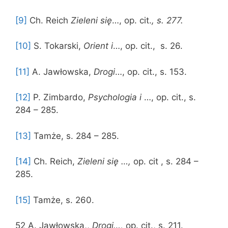
[9]
Ch. Reich
Zieleni się
…, op. cit.
, s. 277.
[10]
S. Tokarski,
Orient i
…, op. cit., s. 26.
[11]
A. Jawłowska,
Drogi
…, op. cit., s. 153.
[12]
P. Zimbardo,
Psychologia i
…, op. cit., s.
284 – 285.
[13]
Tamże, s. 284 – 285.
[14]
Ch. Reich,
Zieleni się …,
op. cit , s. 284 –
285.
[15]
Tamże, s. 260.
52 A. Jawłowska,,
Drogi…,
op. cit., s. 211.