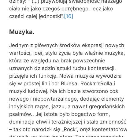
dżinsy: ” (…) przywołują świadomość naszego
ciała nie jako czegoś odrębnego, lecz jako
części całej jednostki”.
[16]
Muzyka.
Jednym z głównych środków ekspresji nowych
wartości, idei, stylu życia była właśnie muzyka,
która ze względu na brak powszechnie
uznanych dziedzin sztuki ruchu kontestacji,
przejęła ich funkcję. Nowa muzyka wywodziła
się w prostej linii od: Bluesa, Rocka’n’Rolla i
muzyki ludowej. Na ich bazie stworzono coś
nowego i niepowtarzalnego, dodając elementy
indyjskich ragas, jazzu, a nawet gregoriańskich
psalmów.. Jej istota było bogactwo form,
dominacja chwili teraźniejszej i stała zmienność
– tak oto narodził się „Rock”, oręż kontestatorów
do walki ze złym światem. Ten nowo powstały