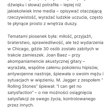
dźwięku i słowa) potrafiła – lepiej niż
jakiekolwiek inne media – opisywać otaczającą
rzeczywistość, wyrażać ludzkie uczucia, często
te płynące prosto z wnętrza duszy.
Tematami piosenek była: miłość, przyjaźń,
braterstwo, sprawiedliwość, ale też wydarzenia
w Chicago, gdzie 30 osób zostało zabitych w
trakcie zamieszek. Joan Baez – przy
akompaniamencie akustycznej gitary –
wyrażała, wspólne całemu pokoleniu hipisów,
antywojenne nastroje, śpiewała o swoim mężu i
sytuacjach w więzieniu. M. Jagger z zespołem ”
Rolling Stones” śpiewał: “I can get no
satysfaction” – o nie możności osiągnięcia
satysfakcji ze swego życia, kontrolowanego
przez innych.