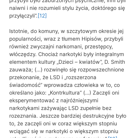
przybyli było zaburzonych psychicznie, inni byli
naiwni i nie rozumieli stylu życia, doktórego się
przyłączyli”.
[12]
Istotnie, do komuny, w szczytowym okresie jej
popularności, wraz z tłumem Hipisów, przybyli
również zwyczajni narkomani, przestępcy,
włóczędzy. Chociaż narkotyki były integralnym
elementem kultury „Dzieci – kwiatów”, D. Smith
zauważa; (…) rozwinęło się rozpowszechnione
przekonanie, że LSD i „rozszerzona
świadomość” wprowadza człowieka w to, co
określano jako: „Kontrkultura” (…) Zaczęli oni
eksperymentować z najróżniejszymi
narkotykami zażywając LSD zupełnie bez
rozeznania. Jeszcze bardziej destrukcyjne było
to, że zaczęli oni w coraz większym stopniu
wciągać się w narkotyki o większym stopniu