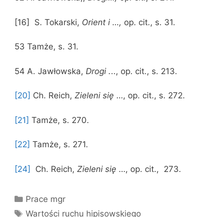
[16] S. Tokarski,
Orient i …,
op. cit., s. 31.
53 Tamże, s. 31.
54 A. Jawłowska,
Drogi .
.., op. cit., s. 213.
[20]
Ch. Reich,
Zieleni się
…, op. cit., s. 272.
[21]
Tamże, s. 270.
[22]
Tamże, s. 271.
[24]
Ch. Reich,
Zieleni się
…, op. cit., 273.
Kategorie
Prace mgr
Tagi
Wartości ruchu hipisowskiego