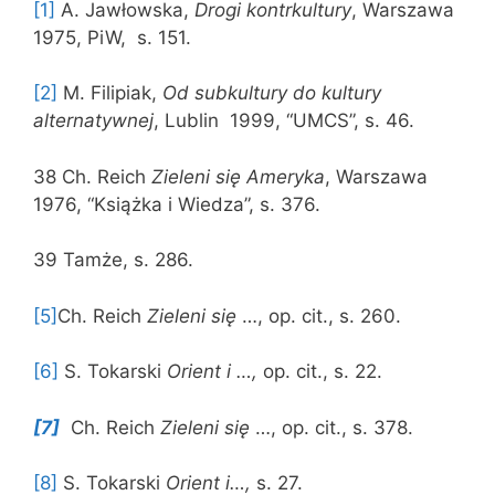
[1]
A. Jawłowska,
Drogi kontrkultury
, Warszawa
1975, PiW, s. 151.
[2]
M. Filipiak,
Od subkultury do kultury
alternatywnej
, Lublin 1999, “UMCS”, s. 46.
38 Ch. Reich
Zieleni się Ameryka
, Warszawa
1976, “Książka i Wiedza”, s. 376.
39 Tamże, s. 286.
[5]
Ch. Reich
Zieleni się
…, op. cit., s. 260.
[6]
S. Tokarski
Orient i …,
op. cit., s. 22.
[7]
Ch. Reich
Zieleni się
…, op. cit., s. 378.
[8]
S. Tokarski
Orient i…,
s. 27.