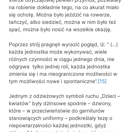
sferze obyczajowej pewien przymus, pozwalały
na robienie dokładnie tego, na co akurat miało
się ochotę. Można było jeździć na rowerze,
tańczyć, albo siedzieć, można w nim było też
spać, można było nosić na wszelkie okazję.
Poprzez strój pragnęli wyrazić pogląd, iż: ” (…)
każda jednostka może wykonywać, wiele
różnych czynności w ciągu jednego dnia, nie
odgrywa tylko jednej roli, każda jednostka
zmienia się i ma nieograniczone możliwości w
tym możliwości nowe i spontaniczne”.
[15]
Jednym z odzieżowych symboli ruchu „Dzieci –
kwiatów” były dżinsowe spodnie – dzwony,
które – w przeciwieństwie do garniturów
stanowiących uniformy – podkreślały tezę o
niepowtarzalności każdej jednostki, gdyż