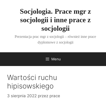
Przejdź
do
Socjologia. Prace mgr z
treści
socjologii i inne prace z
socjologii
Prezentacja prac mgr z socjologii – również inne prace
dyplomowe z socjologii
Menu
Wartości ruchu
hipisowskiego
3 sierpnia 2022
przez
prace