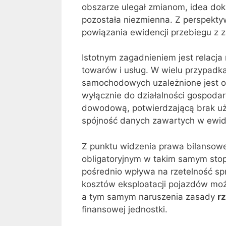
obszarze ulegał zmianom, idea do
pozostała niezmienna. Z perspekty
powiązania ewidencji przebiegu z 
Istotnym zagadnieniem jest relacj
towarów i usług. W wielu przypad
samochodowych uzależnione jest o
wyłącznie do działalności gospodar
dowodową, potwierdzającą brak u
spójność danych zawartych w ewide
Z punktu widzenia prawa bilansow
obligatoryjnym w takim samym stopn
pośrednio wpływa na rzetelność sp
kosztów eksploatacji pojazdów moż
a tym samym naruszenia zasady
r
finansowej jednostki.