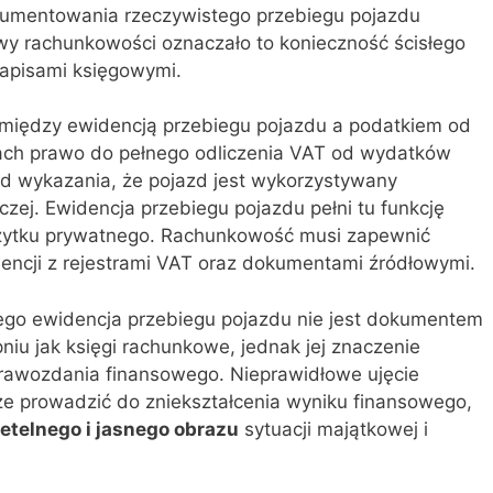
kumentowania rzeczywistego przebiegu pojazdu
wy rachunkowości oznaczało to konieczność ścisłego
zapisami księgowymi.
a między ewidencją przebiegu pojazdu a podatkiem od
kach prawo do pełnego odliczenia VAT od wydatków
d wykazania, że pojazd jest wykorzystywany
czej. Ewidencja przebiegu pojazdu pełni tu funkcję
żytku prywatnego. Rachunkowość musi zapewnić
ncji z rejestrami VAT oraz dokumentami źródłowymi.
ego ewidencja przebiegu pojazdu nie jest dokumentem
iu jak księgi rachunkowe, jednak jej znaczenie
rawozdania finansowego. Nieprawidłowe ujęcie
e prowadzić do zniekształcenia wyniku finansowego,
zetelnego i jasnego obrazu
sytuacji majątkowej i