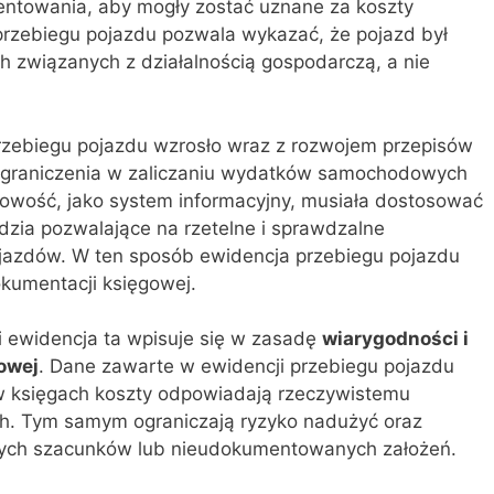
towania, aby mogły zostać uznane za koszty
rzebiegu pojazdu pozwala wykazać, że pojazd był
h związanych z działalnością gospodarczą, a nie
przebiegu pojazdu wzrosło wraz z rozwojem przepisów
ograniczenia w zaliczaniu wydatków samochodowych
wość, jako system informacyjny, musiała dostosować
ędzia pozwalające na rzetelne i sprawdzalne
azdów. W ten sposób ewidencja przebiegu pojazdu
okumentacji księgowej.
i ewidencja ta wpisuje się w zasadę
wiarygodności i
owej
. Dane zawarte w ewidencji przebiegu pojazdu
e w księgach koszty odpowiadają rzeczywistemu
h. Tym samym ograniczają ryzyko nadużyć oraz
nych szacunków lub nieudokumentowanych założeń.