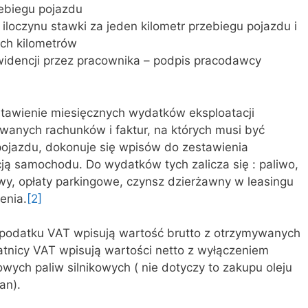
zebiegu pojazdu
 iloczynu stawki za jeden kilometr przebiegu pojazdu i
ych kilometrów
idencji przez pracownika – podpis pracodawcy
tawienie miesięcznych wydatków eksploatacji
anych rachunków i faktur, na których musi być
pojazdu, dokonuje się wpisów do zestawienia
ą samochodu. Do wydatków tych zalicza się : paliwo,
rawy, opłaty parkingowe, czynsz dzierżawny w leasingu
enia.
[2]
 podatku VAT wpisują wartość brutto z otrzymywanych
atnicy VAT wpisują wartości netto z wyłączeniem
ych paliw silnikowych ( nie dotyczy to zakupu oleju
an).