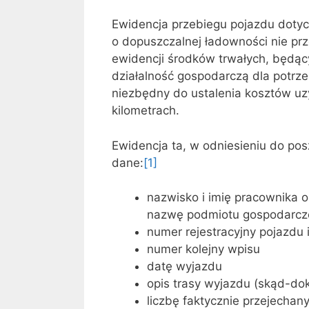
Ewidencja przebiegu pojazdu dot
o dopuszczalnej ładowności nie pr
ewidencji środków trwałych, będą
działalność gospodarczą dla potrzeb
niezbędny do ustalenia kosztów uz
kilometrach.
Ewidencja ta, w odniesieniu do po
dane:
[1]
nazwisko i imię pracownika o
nazwę podmiotu gospodarcze
numer rejestracyjny pojazdu 
numer kolejny wpisu
datę wyjazdu
opis trasy wyjazdu (skąd-do
liczbę faktycznie przejechan