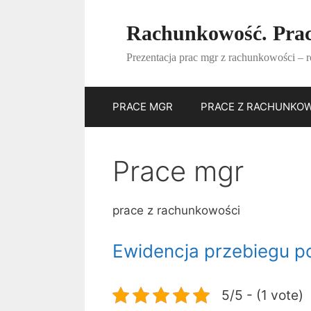
Przejdź
do
Rachunkowość. Prac
treści
Prezentacja prac mgr z rachunkowości – r
PRACE MGR
PRACE Z RACHUNKO
Prace mgr
prace z rachunkowości
Ewidencja przebiegu p
5/5 - (1 vote)