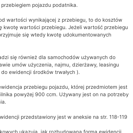
 przebiegiem pojazdu podatnika.
od wartości wynikającej z przebiegu, to do kosztów
ę kwotę wartości przebiegu. Jeżeli wartość przebiegu
przyjmuje się wtedy kwotę udokumentowanych
adzi się również dla samochodów używanych do
tawie umów użyczenia, najmu, dzierżawy, leasingu
do ewidencji środków trwałych ).
widencja przebiegu pojazdu, której przedmiotem jest
lnika powyżej 900 ccm. Używany jest on na potrzeby
ia.
dencji przedstawiony jest w aneksie na str. 118-119
kowych ukazują, jak rozbudowaną formą ewidencji