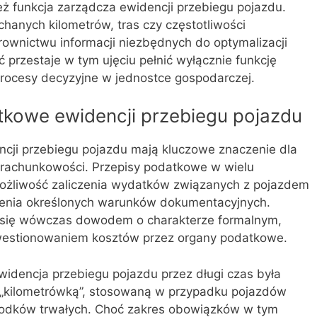
eż funkcja zarządcza ewidencji przebiegu pojazdu.
hanych kilometrów, tras czy częstotliwości
rownictwu informacji niezbędnych do optymalizacji
przestaje w tym ujęciu pełnić wyłącznie funkcję
procesy decyzyjne w jednostce gospodarczej.
tkowe ewidencji przebiegu pojazdu
cji przebiegu pojazdu mają kluczowe znaczenie dla
w rachunkowości. Przepisy podatkowe w wielu
ożliwość zaliczenia wydatków związanych z pojazdem
enia określonych warunków dokumentacyjnych.
e się wówczas dowodem o charakterze formalnym,
westionowaniem kosztów przez organy podatkowe.
dencja przebiegu pojazdu przez długi czas była
 „kilometrówką”, stosowaną w przypadku pojazdów
odków trwałych. Choć zakres obowiązków w tym