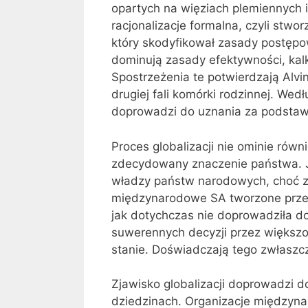
opartych na więziach plemiennych 
racjonalizacje formalna, czyli stw
który skodyfikował zasady postęp
dominują zasady efektywności, kalk
Spostrzeżenia te potwierdzają Alvin
drugiej fali komórki rodzinnej. Wed
doprowadzi do uznania za podstawo
Proces globalizacji nie ominie równ
zdecydowany znaczenie państwa. J
władzy państw narodowych, choć z d
międzynarodowe SA tworzone przez
jak dotychczas nie doprowadziła d
suwerennych decyzji przez większoś
stanie. Doświadczają tego zwłaszcza
Zjawisko globalizacji doprowadzi d
dziedzinach. Organizacje między