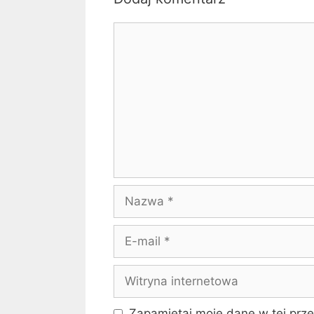
Komentarz
Nazwa
E-
mail
Witryna
internetowa
Zapamiętaj moje dane w tej prze