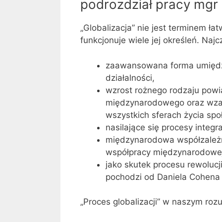
podrozdział pracy mgr
„Globalizacja” nie jest terminem ł
funkcjonuje wiele jej określeń. Najc
zaawansowana forma umiędzyn
działalności,
wzrost rożnego rodzaju powi
międzynarodowego oraz wzaj
wszystkich sferach życia sp
nasilające się procesy integr
międzynarodowa współzależn
współpracy międzynarodowej
jako skutek procesu rewolucji
pochodzi od Daniela Cohena i
„Proces globalizacji” w naszym roz