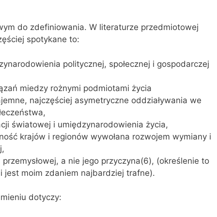
atwym do zdefiniowania. W literaturze przedmiotowej
zęściej spotykane to:
arodowienia politycznej, społecznej i gospodarczej
ązań miedzy rożnymi podmiotami życia
emne, najczęściej asymetryczne oddziaływania we
ołeczeństwa,
acji światowej i umiędzynarodowienia życia,
ość krajów i regionów wywołana rozwojem wymiany i
,
 przemysłowej, a nie jego przyczyna(6), (określenie to
 jest moim zdaniem najbardziej trafne).
umieniu dotyczy: