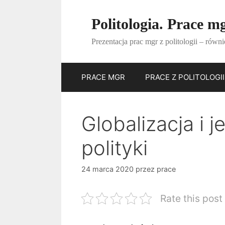
Przejdź
do
Politologia. Prace mg
treści
Prezentacja prac mgr z politologii – równi
PRACE MGR
PRACE Z POLITOLOGII
Globalizacja i 
polityki
24 marca 2020
przez
prace
Rate this post