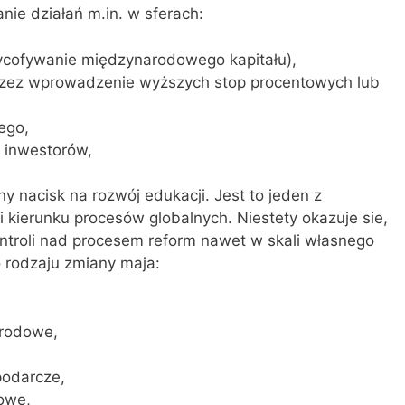
e działań m.in. w sferach:
wycofywanie międzynarodowego kapitału),
rzez wprowadzenie wyższych stop procentowych lub
ego,
h inwestorów,
 nacisk na rozwój edukacji. Jest to jeden z
kierunku procesów globalnych. Niestety okazuje sie,
kontroli nad procesem reform nawet w skali własnego
o rodzaju zmiany maja:
arodowe,
podarcze,
owe,