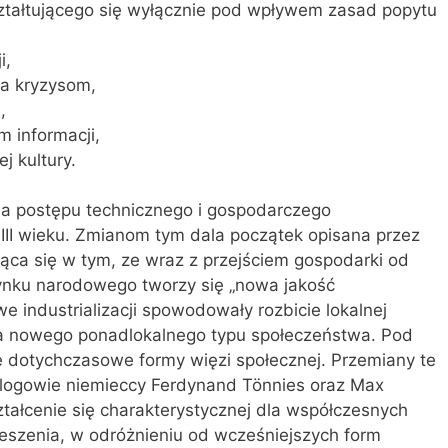
tałtującego się wyłącznie pod wpływem zasad popytu
i,
ia kryzysom,
,
 informacji,
j kultury.
cja postępu technicznego i gospodarczego
II wieku. Zmianom tym dala początek opisana przez
ąca się w tym, ze wraz z przejściem gospodarki od
ynku narodowego tworzy się „nowa jakość
e industrializacji spowodowały rozbicie lokalnej
nia nowego ponadlokalnego typu społeczeństwa. Pod
e dotychczasowe formy więzi społecznej. Przemiany te
jologowie niemieccy Ferdynand Tönnies oraz Max
tałcenie się charakterystycznej dla współczesnych
zeszenia, w odróżnieniu od wcześniejszych form