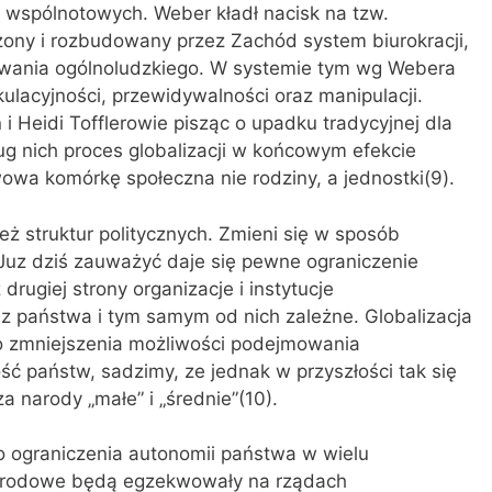
i wspólnotowych. Weber kładł nacisk na tzw.
orzony i rozbudowany przez Zachód system biurokracji,
owania ogólnoludzkiego. W systemie tym wg Webera
ulacyjności, przewidywalności oraz manipulacji.
 i Heidi Tofflerowie pisząc o upadku tradycyjnej dla
ług nich proces globalizacji w końcowym efekcie
wa komórkę społeczna nie rodziny, a jednostki(9).
ież struktur politycznych. Zmieni się w sposób
uz dziś zauważyć daje się pewne ograniczenie
rugiej strony organizacje i instytucje
 państwa i tym samym od nich zależne. Globalizacja
o zmniejszenia możliwości podejmowania
ć państw, sadzimy, ze jednak w przyszłości tak się
 narody „małe” i „średnie”(10).
o ograniczenia autonomii państwa w wielu
narodowe będą egzekwowały na rządach