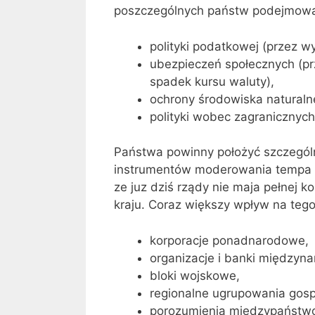
poszczególnych państw podejmowani
polityki podatkowej (przez 
ubezpieczeń społecznych (p
spadek kursu waluty),
ochrony środowiska naturaln
polityki wobec zagranicznyc
Państwa powinny położyć szczególny
instrumentów moderowania tempa i 
ze juz dziś rządy nie maja pełnej 
kraju. Coraz większy wpływ na teg
korporacje ponadnarodowe,
organizacje i banki międzyn
bloki wojskowe,
regionalne ugrupowania gos
porozumienia międzypaństw