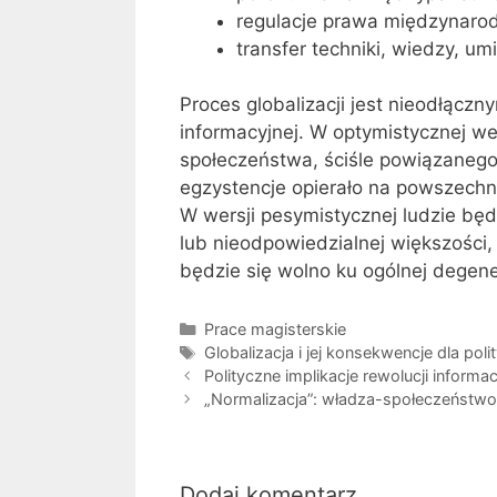
regulacje prawa międzynaro
transfer techniki, wiedzy, umi
Proces globalizacji jest nieodłączn
informacyjnej. W optymistycznej w
społeczeństwa, ściśle powiązanego 
egzystencje opierało na powszechn
W wersji pesymistycznej ludzie będ
lub nieodpowiedzialnej większości,
będzie się wolno ku ogólnej degene
Kategorie
Prace magisterskie
Tagi
Globalizacja i jej konsekwencje dla polit
Polityczne implikacje rewolucji informac
„Normalizacja”: władza-społeczeństw
Dodaj komentarz