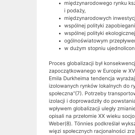
międzynarodowego rynku ksz
i podaży,
międzynarodowych inwestycj
wspólnej polityki zapobiegan
wspólnej polityki ekologicznej
ogólnoświatowym przepływem
w dużym stopniu ujednolicone
Proces globalizacji był konsekwen
zapoczątkowanego w Europie w XVI
Emila Durkheima tendencja wyrażaj
izolowanych rynków lokalnych do r
społeczna”(7). Potrzeby transportow
izolacji i doprowadziły do powsta
wpływem globalizacji uległy zmiani
opisali na przełomie XX wieku soc
Weber(8). Tönnies podkreślał wyksz
więzi społecznych racjonalności zr