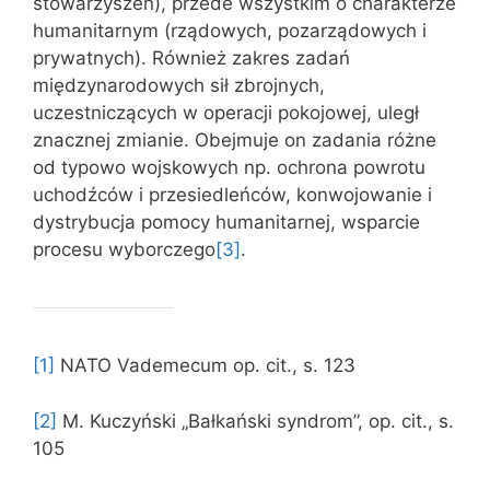
stowarzyszeń), przede wszystkim o charakterze
humanitarnym (rządowych, pozarządowych i
prywatnych). Również zakres zadań
międzynarodowych sił zbrojnych,
uczestniczących w operacji pokojowej, uległ
znacznej zmianie. Obejmuje on zadania różne
od typowo wojskowych np. ochrona powrotu
uchodźców i przesiedleńców, konwojowanie i
dystrybucja pomocy humanitarnej, wsparcie
procesu wyborczego
[3]
.
[1]
NATO Vademecum op. cit., s. 123
[2]
M. Kuczyński „Bałkański syndrom”, op. cit., s.
105