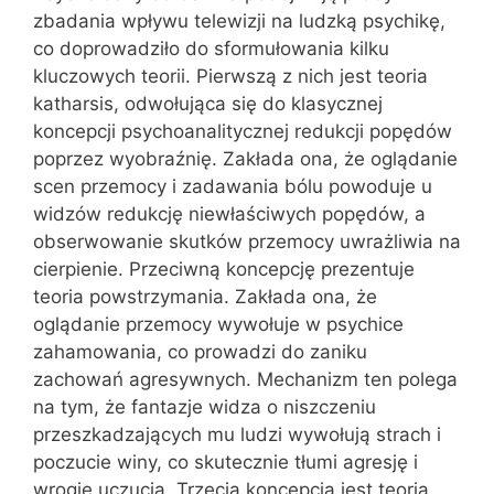
zbadania wpływu telewizji na ludzką psychikę,
co doprowadziło do sformułowania kilku
kluczowych teorii. Pierwszą z nich jest teoria
katharsis, odwołująca się do klasycznej
koncepcji psychoanalitycznej redukcji popędów
poprzez wyobraźnię. Zakłada ona, że oglądanie
scen przemocy i zadawania bólu powoduje u
widzów redukcję niewłaściwych popędów, a
obserwowanie skutków przemocy uwrażliwia na
cierpienie. Przeciwną koncepcję prezentuje
teoria powstrzymania. Zakłada ona, że
oglądanie przemocy wywołuje w psychice
zahamowania, co prowadzi do zaniku
zachowań agresywnych. Mechanizm ten polega
na tym, że fantazje widza o niszczeniu
przeszkadzających mu ludzi wywołują strach i
poczucie winy, co skutecznie tłumi agresję i
wrogie uczucia. Trzecią koncepcją jest teoria