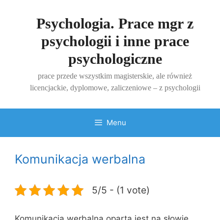
Przejdź
do
Psychologia. Prace mgr z
treści
psychologii i inne prace
psychologiczne
prace przede wszystkim magisterskie, ale również
licencjackie, dyplomowe, zaliczeniowe – z psychologii
Menu
Komunikacja werbalna
5/5 - (1 vote)
Komunikacja werbalna oparta jest na słowie.