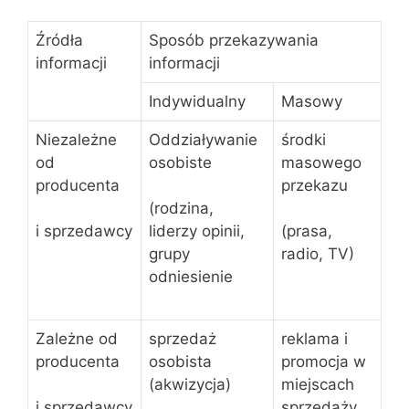
Źródła
Sposób przekazywania
informacji
informacji
Indywidualny
Masowy
Niezależne
Oddziaływanie
środki
od
osobiste
masowego
producenta
przekazu
(rodzina,
i sprzedawcy
liderzy opinii,
(prasa,
grupy
radio, TV)
odniesienie
Zależne od
sprzedaż
reklama i
producenta
osobista
promocja w
(akwizycja)
miejscach
sprzedaży
i sprzedawcy