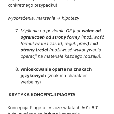
konkretnego przypadku)
wyobrażenia, marzenia
->
hipotezy
Myślenie na poziomie OF jest
wolne od
ograniczeń od strony formy
(możliwość
formułowania zasad, reguł, praw
) i od
strony treści
(możliwość wykonywania
operacji na materiale każdego rodzaju).
wnioskowanie oparte na znakach
językowych
(znak ma charakter
werbalny)
KRYTYKA KONCEPCJI PIAGETA
Koncepcja Piageta jeszcze w latach 50′ i 60’
była uważana za
jedyną
koncepcję