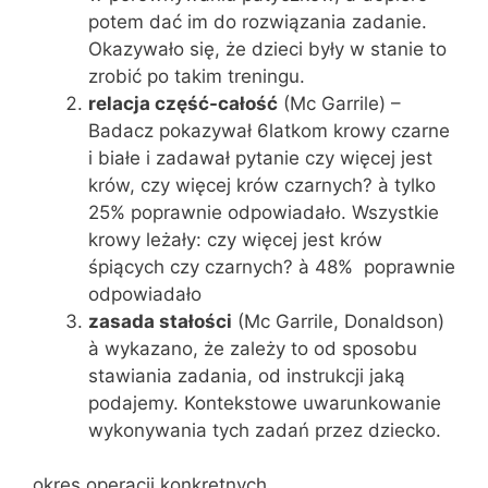
potem dać im do rozwiązania zadanie.
Okazywało się, że dzieci były w stanie to
zrobić po takim treningu.
relacja część-całość
(Mc Garrile) –
Badacz pokazywał 6latkom krowy czarne
i białe i zadawał pytanie czy więcej jest
krów, czy więcej krów czarnych? à tylko
25% poprawnie odpowiadało. Wszystkie
krowy leżały: czy więcej jest krów
śpiących czy czarnych? à 48% poprawnie
odpowiadało
zasada stałości
(Mc Garrile, Donaldson)
à wykazano, że zależy to od sposobu
stawiania zadania, od instrukcji jaką
podajemy. Kontekstowe uwarunkowanie
wykonywania tych zadań przez dziecko.
okres operacji konkretnych