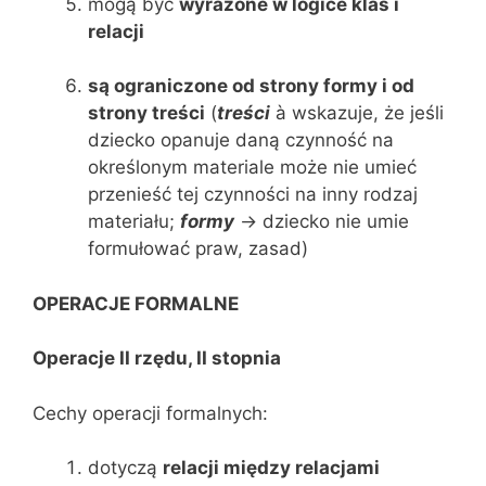
mogą być
wyrażone w logice klas i
relacji
są ograniczone od strony formy i od
strony treści
(
treści
à wskazuje, że jeśli
dziecko opanuje daną czynność na
określonym materiale może nie umieć
przenieść tej czynności na inny rodzaj
materiału;
formy
-> dziecko nie umie
formułować praw, zasad)
OPERACJE FORMALNE
Operacje II rzędu, II stopnia
Cechy operacji formalnych:
dotyczą
relacji między relacjami