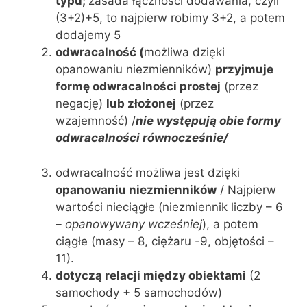
typu;
zasada łączności dodawania, czyli
(3+2)+5, to najpierw robimy 3+2, a potem
dodajemy 5
odwracalność (
możliwa dzięki
opanowaniu niezmienników)
przyjmuje
formę odwracalności prostej
(przez
negację)
lub złożonej
(przez
wzajemność) /
nie występują obie formy
odwracalności równocześnie/
odwracalność możliwa jest dzięki
opanowaniu niezmienników
/ Najpierw
wartości nieciągłe (niezmiennik liczby – 6
–
opanowywany wcześniej
), a potem
ciągłe (masy – 8, ciężaru -9, objętości –
11).
dotyczą relacji między obiektami
(2
samochody + 5 samochodów)