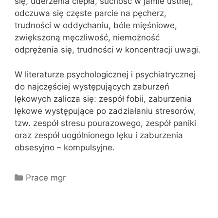
się, uderzenia ciepła, suchość w jamie ustnej,
odczuwa się częste parcie na pęcherz,
trudności w oddychaniu, bóle mięśniowe,
zwiększoną męczliwość, niemożność
odprężenia się, trudności w koncentracji uwagi.
W literaturze psychologicznej i psychiatrycznej
do najczęściej występujących zaburzeń
lękowych zalicza się: zespół fobii, zaburzenia
lękowe występujące po zadziałaniu stresorów,
tzw. zespół stresu pourazowego, zespół paniki
oraz zespół uogólnionego lęku i zaburzenia
obsesyjno – kompulsyjne.
Kategorie
Prace mgr