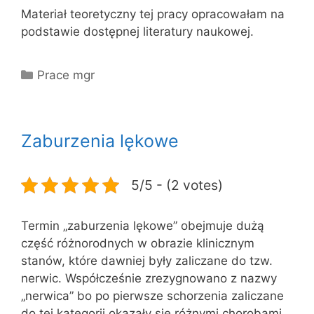
Materiał teoretyczny tej pracy opracowałam na
podstawie dostępnej literatury naukowej.
Kategorie
Prace mgr
Zaburzenia lękowe
5/5 - (2 votes)
Termin „zaburzenia lękowe” obejmuje dużą
część różnorodnych w obrazie klinicznym
stanów, które dawniej były zaliczane do tzw.
nerwic. Współcześnie zrezygnowano z nazwy
„nerwica” bo po pierwsze schorzenia zaliczane
do tej kategorii okazały się różnymi chorobami,