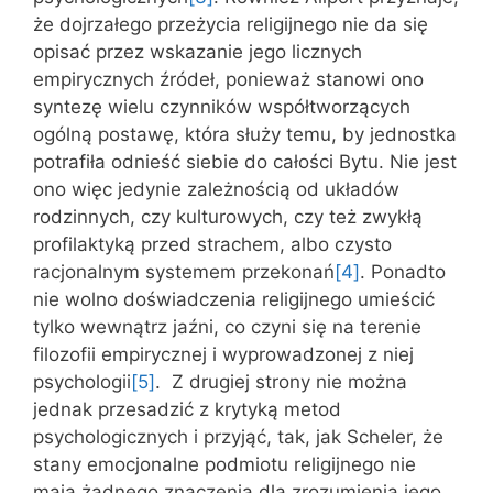
że dojrzałego przeżycia religijnego nie da się
opisać przez wskazanie jego licznych
empirycznych źródeł, ponieważ stanowi ono
syntezę wielu czynników współtworzących
ogólną postawę, która służy temu, by jednostka
potrafiła odnieść siebie do całości Bytu. Nie jest
ono więc jedynie zależnością od układów
rodzinnych, czy kulturowych, czy też zwykłą
profilaktyką przed strachem, albo czysto
racjonalnym systemem przekonań
[4]
. Ponadto
nie wolno doświadczenia religijnego umieścić
tylko wewnątrz jaźni, co czyni się na terenie
filozofii empirycznej i wyprowadzonej z niej
psychologii
[5]
. Z drugiej strony nie można
jednak przesadzić z krytyką metod
psychologicznych i przyjąć, tak, jak Scheler, że
stany emocjonalne podmiotu religijnego nie
mają żadnego znaczenia dla zrozumienia jego