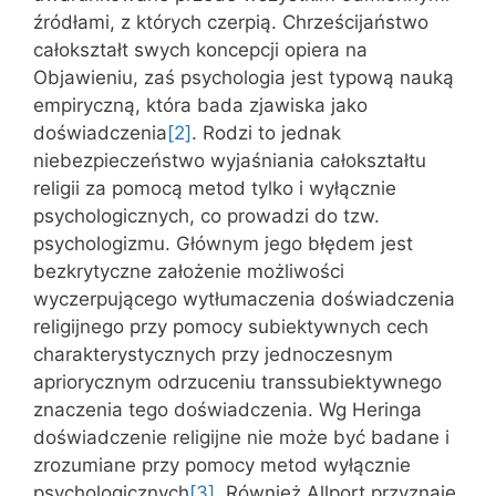
źródłami, z których czerpią. Chrześcijaństwo
całokształt swych koncepcji opiera na
Objawieniu, zaś psychologia jest typową nauką
empiryczną, która bada zjawiska jako
doświadczenia
[2]
. Rodzi to jednak
niebezpieczeństwo wyjaśniania całokształtu
religii za pomocą metod tylko i wyłącznie
psychologicznych, co prowadzi do tzw.
psychologizmu. Głównym jego błędem jest
bezkrytyczne założenie możliwości
wyczerpujące­go wytłumaczenia doświadczenia
religijnego przy pomocy subiektywnych cech
charakterys­tycznych przy jednoczesnym
apriorycznym odrzuceniu transsubiektywnego
znaczenia tego doś­wiadczenia. Wg Heringa
doświadczenie religijne nie może być badane i
zrozumiane przy pomocy metod wyłącznie
psychologicznych
[3]
. Również Allport przyznaje,