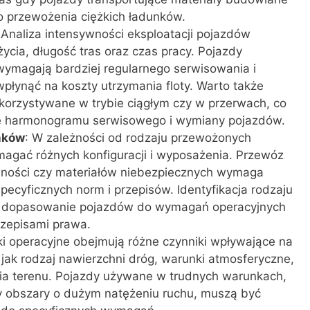
 przewożenia ciężkich ładunków.
 Analiza intensywności eksploatacji pojazdów
życia, długość tras oraz czas pracy. Pojazdy
ymagają bardziej regularnego serwisowania i
płynąć na koszty utrzymania floty. Warto także
korzystywane w trybie ciągłym czy w przerwach, co
e harmonogramu serwisowego i wymiany pojazdów.
nków
: W zależności od rodzaju przewożonych
agać różnych konfiguracji i wyposażenia. Przewóz
ności czy materiałów niebezpiecznych wymaga
ecyficznych norm i przepisów. Identyfikacja rodzaju
e dopasowanie pojazdów do wymagań operacyjnych
rzepisami prawa.
ki operacyjne obejmują różne czynniki wpływające na
jak rodzaj nawierzchni dróg, warunki atmosferyczne,
fia terenu. Pojazdy używane w trudnych warunkach,
zy obszary o dużym natężeniu ruchu, muszą być