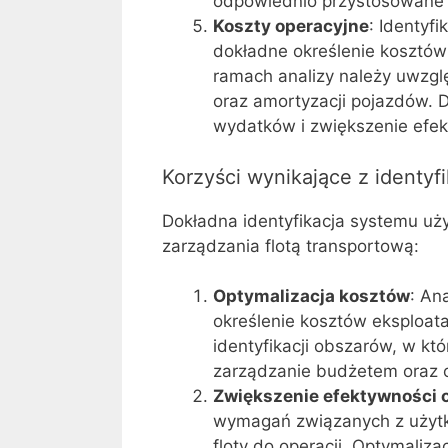
odpowiednio przystosowane
Koszty operacyjne
: Identyf
dokładne określenie kosztów 
ramach analizy należy uwzgl
oraz amortyzacji pojazdów. 
wydatków i zwiększenie efek
Korzyści wynikające z identy
Dokładna identyfikacja systemu uży
zarządzania flotą transportową:
Optymalizacja kosztów
: An
określenie kosztów eksploata
identyfikacji obszarów, w k
zarządzanie budżetem oraz o
Zwiększenie efektywności 
wymagań związanych z użyt
floty do operacji. Optymali