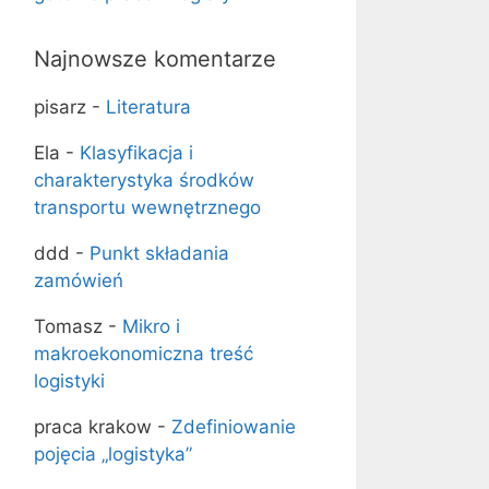
Najnowsze komentarze
pisarz
-
Literatura
Ela
-
Klasyfikacja i
charakterystyka środków
transportu wewnętrznego
ddd
-
Punkt składania
zamówień
Tomasz
-
Mikro i
makroekonomiczna treść
logistyki
praca krakow
-
Zde­finiowanie
pojęcia „logistyka”