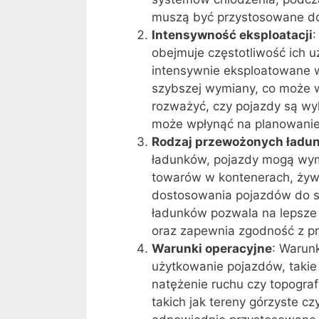
muszą być przystosowane do
Intensywność eksploatacji
:
obejmuje częstotliwość ich u
intensywnie eksploatowane w
szybszej wymiany, co może w
rozważyć, czy pojazdy są wy
może wpłynąć na planowani
Rodzaj przewożonych ładu
ładunków, pojazdy mogą wym
towarów w kontenerach, żyw
dostosowania pojazdów do sp
ładunków pozwala na lepsz
oraz zapewnia zgodność z p
Warunki operacyjne
: Warun
użytkowanie pojazdów, takie 
natężenie ruchu czy topogra
takich jak tereny górzyste c