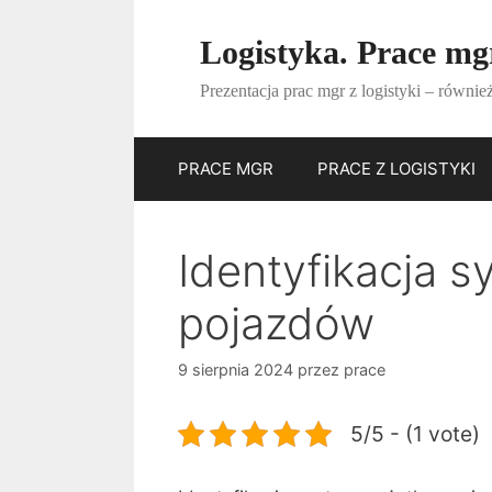
Przejdź
do
Logistyka. Prace mgr
treści
Prezentacja prac mgr z logistyki – również
PRACE MGR
PRACE Z LOGISTYKI
Identyfikacja 
pojazdów
9 sierpnia 2024
przez
prace
5/5 - (1 vote)