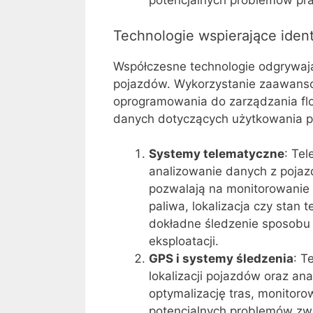
potencjalnych problemów pr
Technologie wspierające iden
Współczesne technologie odgrywają
pojazdów. Wykorzystanie zaawans
oprogramowania do zarządzania flo
danych dotyczących użytkowania 
Systemy telematyczne
: Tel
analizowanie danych z poja
pozwalają na monitorowanie p
paliwa, lokalizacja czy stan
dokładne śledzenie sposobu 
eksploatacji.
GPS i systemy śledzenia
: T
lokalizacji pojazdów oraz an
optymalizację tras, monitor
potencjalnych problemów zw