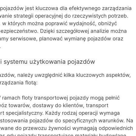
 pojazdów jest kluczowa dla efektywnego zarządzania
anie strategii operacyjnej do rzeczywistych potrzeb.
, w których można poprawić wydajność, obniżyć
bezpieczeństwo. Dzięki szczegółowej analizie można
amy serwisowe, planować wymianę pojazdów oraz
.
ji systemu użytkowania pojazdów
azdów, należy uwzględnić kilka kluczowych aspektów,
rządzania flotą:
W ramach floty transportowej pojazdy mogą pełnić
ewóz towarów, dostawy do klientów, transport
t specjalistyczny. Każdy rodzaj operacji wymaga
stosowania pojazdów do specyficznych warunków. Na
tywane do przewozu żywności wymagają odpowiednich
s gdy pojazdy transportujące materiały budowlane