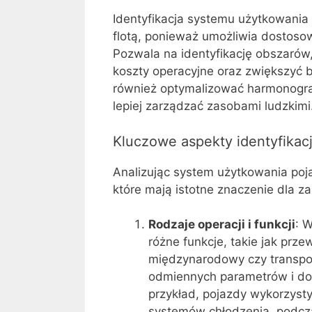
Identyfikacja systemu użytkowania
flotą, ponieważ umożliwia dostosow
Pozwala na identyfikację obszarów
koszty operacyjne oraz zwiększyć 
również optymalizować harmonogr
lepiej zarządzać zasobami ludzkimi
Kluczowe aspekty identyfikac
Analizując system użytkowania poj
które mają istotne znaczenie dla za
Rodzaje operacji i funkcji
: 
różne funkcje, takie jak prz
międzynarodowy czy transpor
odmiennych parametrów i do
przykład, pojazdy wykorzys
systemów chłodzenia, podcza