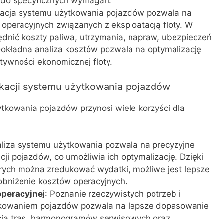
 do specyficznych wymagań.
ikacja systemu użytkowania pojazdów pozwala na
operacyjnych związanych z eksploatacją floty. W
ędnić koszty paliwa, utrzymania, napraw, ubezpieczeń
Dokładna analiza kosztów pozwala na optymalizację
tywności ekonomicznej floty.
fikacji systemu użytkowania pojazdów
tkowania pojazdów przynosi wiele korzyści dla
aliza systemu użytkowania pozwala na precyzyjne
cji pojazdów, co umożliwia ich optymalizację. Dzięki
tórych można zredukować wydatki, możliwe jest lepsze
bniżenie kosztów operacyjnych.
operacyjnej
: Poznanie rzeczywistych potrzeb i
kowaniem pojazdów pozwala na lepsze dopasowanie
zacja tras, harmonogramów serwisowych oraz