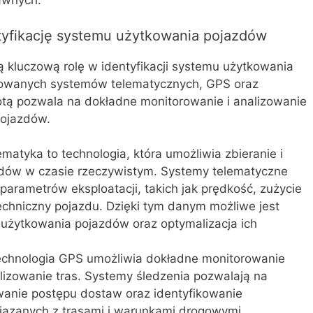
awnych.
tyfikację systemu użytkowania pojazdów
 kluczową rolę w identyfikacji systemu użytkowania
owanych systemów telematycznych, GPS oraz
tą pozwala na dokładne monitorowanie i analizowanie
pojazdów.
ematyka to technologia, która umożliwia zbieranie i
zdów w czasie rzeczywistym. Systemy telematyczne
arametrów eksploatacji, takich jak prędkość, zużycie
 techniczny pojazdu. Dzięki tym danym możliwe jest
użytkowania pojazdów oraz optymalizacja ich
echnologia GPS umożliwia dokładne monitorowanie
alizowanie tras. Systemy śledzenia pozwalają na
owanie postępu dostaw oraz identyfikowanie
iązanych z trasami i warunkami drogowymi.