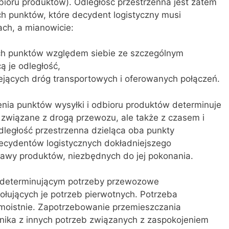
ioru produktów). Odległość przestrzenna jest zatem
 punktów, które decydent logistyczny musi
ch, a mianowicie:
ych punktów względem siebie ze szczególnym
ą je odległość,
iejących dróg transportowych i oferowanych połączeń.
enia punktów wysyłki i odbioru produktów determinuje
związane z drogą przewozu, ale także z czasem i
ległość przestrzenna dzieląca oba punkty
cydentów logistycznych dokładniejszego
tawy produktów, niezbędnych do jej pokonania.
determinującym potrzeby przewozowe
ołujących je potrzeb pierwotnych. Potrzeba
moistnie. Zapotrzebowanie przemieszczania
nika z innych potrzeb związanych z zaspokojeniem