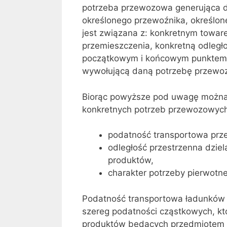
potrzeba przewozowa generująca de
określonego przewoźnika, określon
jest związana z: konkretnym towa
przemieszczenia, konkretną odległ
początkowym i końcowym punktem t
wywołującą daną potrzebę przewo
Biorąc powyższe pod uwagę można 
konkretnych potrzeb przewozowych 
podatność transportowa prz
odległość przestrzenna dziel
produktów,
charakter potrzeby pierwotn
Podatność transportowa ładunków j
szereg podatności cząstkowych, kt
produktów będących przedmiotem 