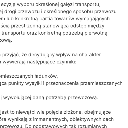
cyzję wyboru określonej gałęzi transportu,
ej drogi przewozu i określonego sposobu przewozu
rem lub konkretną partią towarów wymagających
ością przestrzenną stanowiącą odstęp między
ransportu oraz konkretną potrzebą pierwotną
zową.
przyjąć, że decydujący wpływ na charakter
wywierają następujące czynniki:
emieszczanych ładunków,
ąca punkty wysyłki i przeznaczenia przemiesz­czanych
ej wywołującej daną potrzebę przewozową.
est to niewątpliwie pojęcie złożone, obejmujące
óre wynikają z immanentnych, obiektywnych cech
przewozu. Do podstawowych tak rozumianych