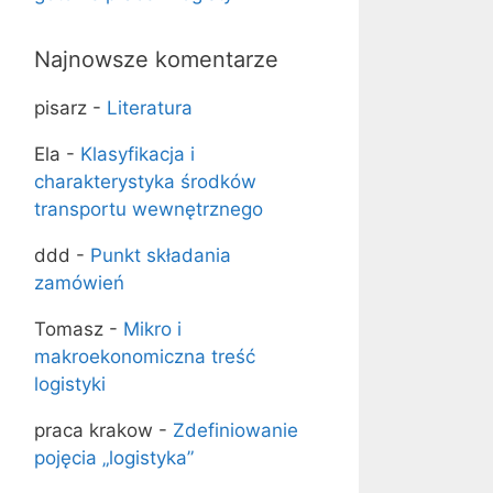
Najnowsze komentarze
pisarz
-
Literatura
Ela
-
Klasyfikacja i
charakterystyka środków
transportu wewnętrznego
ddd
-
Punkt składania
zamówień
Tomasz
-
Mikro i
makroekonomiczna treść
logistyki
praca krakow
-
Zde­finiowanie
pojęcia „logistyka”