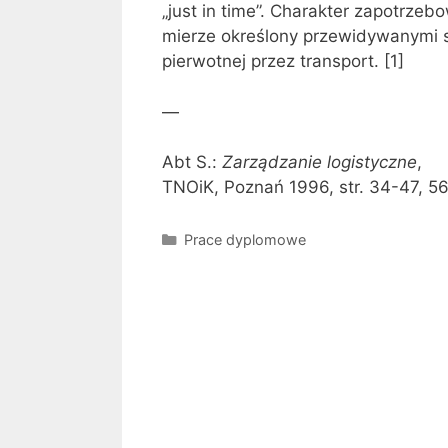
„just in time”. Charakter zapotrze
mierze określony przewidywanymi s
pierwotnej przez transport. [1]
—
Abt S.:
Zarządzanie logistyczne
,
TNOiK, Poznań 1996, str. 34-47, 56
Kategorie
Prace dyplomowe