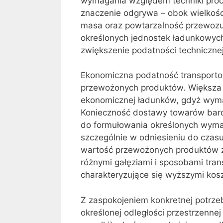
wymagania względem techniki pro
znaczenie odgrywa – obok wielkości
masa oraz powtarzalność przewoz
określonych jednostek ładunkowych
zwiększenie podatności techniczne
Ekonomiczna podatność transporto
przewożonych produktów. Większa 
ekonomicznej ładunków, gdyż wymaga
Konieczność dostawy towarów bard
do formułowania określonych wyma
szczególnie w odniesieniu do czas
wartość przewożonych produktów 
różnymi gałęziami i sposobami tra
charakteryzujące się wyższymi kos
Z zaspokojeniem konkretnej potrze
określonej odległości przestrzennej