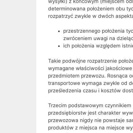
wysyłki) z końcowym (miejscem odb
determinowana położeniem obu tych
rozpatrzyć zwykle w dwóch aspekta
przestrzennego położenia t
zwróceniem uwagi na dzieląc
ich położenia względem istn
Takie podwójne rozpatrzenie położ
wymagane właściwości jakościowe 
przedmiotem przewozu. Rosnąca od
transportowe wymaga zwykle od de
prześledzenia czasu i kosztów dos
Trzecim podstawowym czynnikiem 
przedsiębiorstw jest charakter wyw
przewozowa nigdy nie powstaje sa
produktów z miejsca na miejsce wy