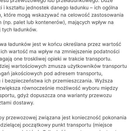
cesu przewozowego lub przeładunkowego. Duże
 i kształtu jednostek danego ładunku – ich ogólna
u, które mogą wskazywać na celowość zastosowania
 (np. palet lub kontenerów), mających wpływ na
j tych ładunków.
wa ładunków jest w końcu określana przez wartość
ich wartość ma wpływ na zmniejszenie podatności
ją one troskliwej opieki w trakcie transportu.
ziej wartościowych zmusza użytkowników transportu
gań jakościowych pod adresem transportu,
u i bezpieczeństwa ich przemieszczania. Wyższa
zwiększa równocześnie możliwość wyboru między
nsportu, gdyż dopuszcza ona warianty przewozu
ztami dostawy.
by przewozowej związana jest konieczność pokonania
 dzielącej początkowy punkt transportu (miejsce