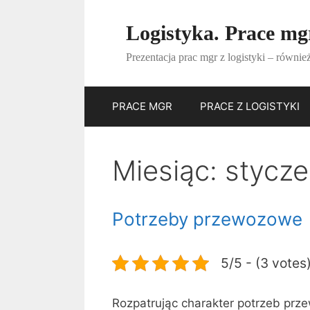
Przejdź
do
Logistyka. Prace mgr
treści
Prezentacja prac mgr z logistyki – również
PRACE MGR
PRACE Z LOGISTYKI
Miesiąc:
stycze
Potrzeby przewozowe
5/5 - (3 votes
Rozpatrując charakter potrzeb prze