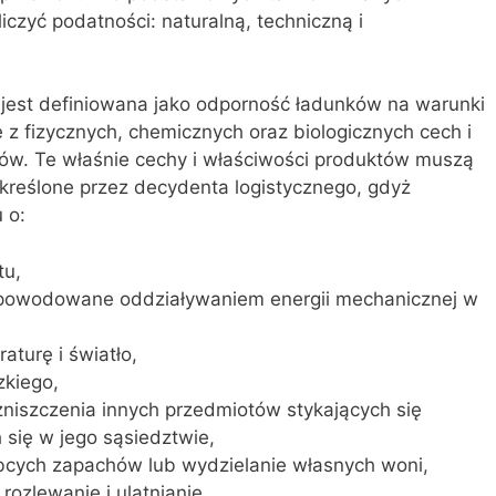
czyć podatności: naturalną, techniczną i
jest definiowana jako odporność ładunków na warunki
e z fizycznych, chemicznych oraz biologicznych cech i
ów. Te właśnie cechy i właściwości produktów muszą
kreślone przez decydenta logistycznego, gdyż
 o:
tu,
 powodowane oddziaływaniem energii mechanicznej w
aturę i światło,
zkiego,
zniszczenia innych przedmiotów stykających się
 się w jego sąsiedztwie,
bcych zapachów lub wydzielanie własnych woni,
rozlewanie i ulatnianie,