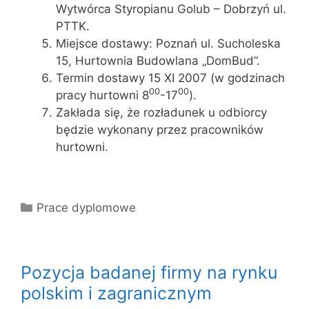
Wytwórca Styropianu Golub – Dobrzyń ul.
PTTK.
Miejsce dostawy: Poznań ul. Sucholeska
15, Hurtownia Budowlana „DomBud”.
Termin dostawy 15 XI 2007 (w godzinach
00
00
pracy hurtowni 8
-17
).
Zakłada się, że rozładunek u odbiorcy
będzie wykonany przez pracowników
hurtowni.
Kategorie
Prace dyplomowe
Pozycja badanej firmy na rynku
polskim i zagranicznym