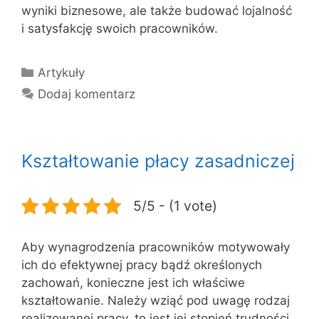
wyniki biznesowe, ale także budować lojalność
i satysfakcję swoich pracowników.
Kategorie
Artykuły
Dodaj komentarz
Kształtowanie płacy zasadniczej
5/5 - (1 vote)
Aby wynagrodzenia pracowników motywowały
ich do efektywnej pracy bądź określonych
zachowań, konieczne jest ich właściwe
kształtowanie. Należy wziąć pod uwagę rodzaj
realizowanej pracy, to jest jej stopień trudności,