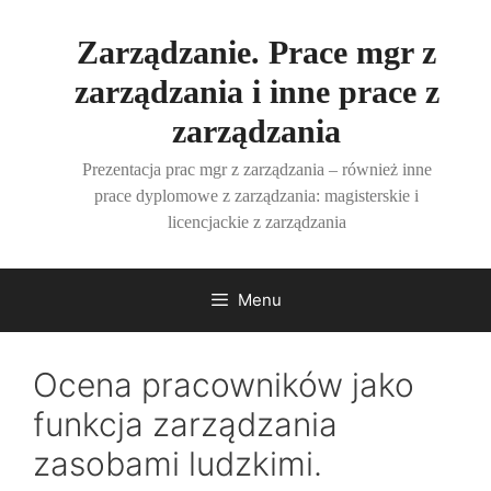
Przejdź
do
Zarządzanie. Prace mgr z
treści
zarządzania i inne prace z
zarządzania
Prezentacja prac mgr z zarządzania – również inne
prace dyplomowe z zarządzania: magisterskie i
licencjackie z zarządzania
Menu
Ocena pracowników jako
funkcja zarządzania
zasobami ludzkimi.