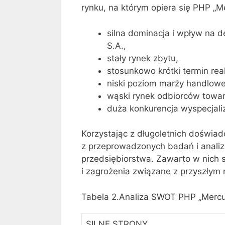
rynku, na którym opiera się PHP „Me
silna dominacja i wpływ na 
S.A.,
stały rynek zbytu,
stosunkowo krótki termin rea
niski poziom marży handlowe
wąski rynek odbiorców towa
duża konkurencja wyspecjal
Korzystając z długoletnich doświa
z przeprowadzonych badań i analiz
przedsiębiorstwa. Zawarto w nich si
i zagrożenia związane z przyszłym
Tabela 2.Analiza SWOT PHP „Mercus
SILNE STRONY