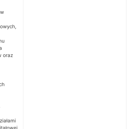
ów
lowych,
mu
a
w oraz
ch
,
ziałami
tałowej,