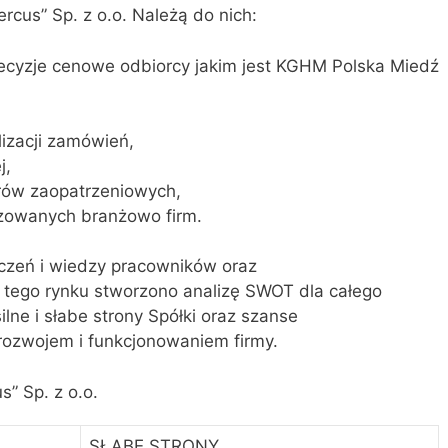
rcus” Sp. z o.o. Należą do nich:
decyzje cenowe odbiorcy jakim jest KGHM Polska Miedź
lizacji zamówień,
j,
rów zaopatrzeniowych,
izowanych branżowo firm.
dczeń i wiedzy pracowników oraz
 tego rynku stworzono analizę SWOT dla całego
lne i słabe strony Spółki oraz szanse
 rozwojem i funkcjonowaniem firmy.
” Sp. z o.o.
SŁABE STRONY