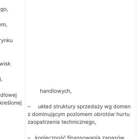
ego,
ym,
rynku
wisk
i,
handlowych,
ndlowej
kreślonej
– układ struktury sprzedaży wg domen
z dominującym poziomem obrotów hurtu
zaopatrzenia technicznego,
– konieczność finansowania zapasów