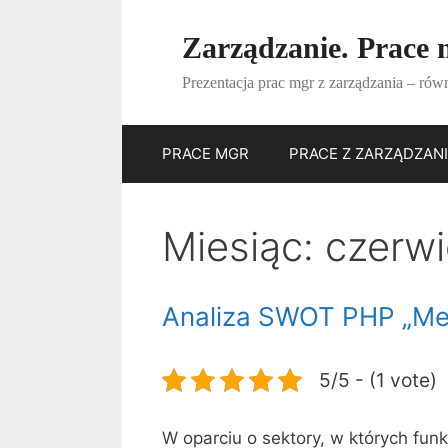
Przejdź
do
Zarządzanie. Prace m
treści
Prezentacja prac mgr z zarządzania – równ
PRACE MGR
PRACE Z ZARZĄDZAN
Miesiąc:
czerw
Analiza SWOT PHP „Mer
5/5 - (1 vote)
W oparciu o sektory, w których fun