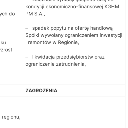
kondycji ekonomiczno-finansowej KGHM
PM S.A.,
cych do
– spadek popytu na ofertę handlową
Spółki wywołany ograniczeniem inwestycji
i remontów w Regionie,
nku
zrost
– likwidacja przedsiębiorstw oraz
ograniczenie zatrudnienia,
w
ZAGROŻENIA
 regionu,