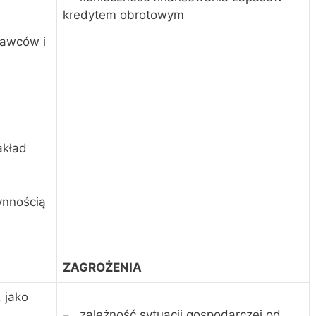
kredytem obrotowym
tawców i
akład
ynnością
ZAGROŻENIA
 jako
– zależność sytuacji gospodarczej od