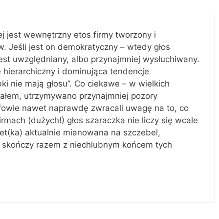
j jest wewnętrzny etos firmy tworzony i
w. Jeśli jest on demokratyczny – wtedy głos
st uwzględniany, albo przynajmniej wysłuchiwany.
le hierarchiczny i dominująca tendencje
ki nie mają głosu”. Co ciekawe – w wielkich
wałem, utrzymywano przynajmniej pozory
fowie nawet naprawdę zwracali uwagę na to, co
firmach (dużych!) głos szaraczka nie liczy się wcale
acet(ka) aktualnie mianowana na szczebel,
ię skończy razem z niechlubnym końcem tych