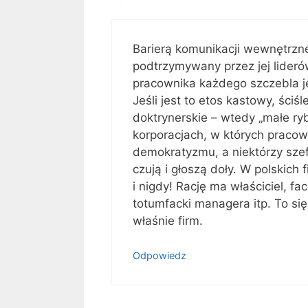
Barierą komunikacji wewnętrzne
podtrzymywany przez jej lideró
pracownika każdego szczebla je
Jeśli jest to etos kastowy, ściś
doktrynerskie – wtedy „małe ryb
korporacjach, w których praco
demokratyzmu, a niektórzy sze
czują i głoszą doły. W polskich 
i nigdy! Rację ma właściciel, f
totumfacki managera itp. To s
właśnie firm.
Odpowiedz