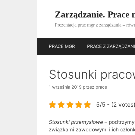
Przejdź
do
Zarządzanie. Prace m
treści
Prezentacja prac mgr z zarządzania – równ
PRACE MGR
PRACE Z ZARZĄDZAN
Stosunki praco
1 września 2019
przez
prace
5/5 - (2 votes
Stosunki przemysłowe
– podtrzymyw
związkami zawodowymi i ich człon