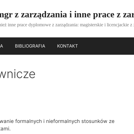
gr z zarządzania i inne prace z za
ież inne prace dyplomowe z zarządzania: magisterskie i licencjackie z
IA
BIBLIOGRAFIA
KONTAKT
wnicze
)
anie formalnych i nieformalnych stosunków ze
kami.