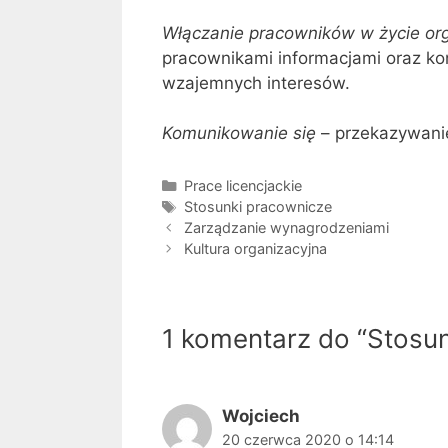
Włączanie pracowników w życie org
pracownikami informacjami oraz ko
wzajemnych interesów.
Komunikowanie się
– przekazywani
Kategorie
Prace licencjackie
Tagi
Stosunki pracownicze
Zarządzanie wynagrodzeniami
Kultura organizacyjna
1 komentarz do “Stosu
Wojciech
20 czerwca 2020 o 14:14