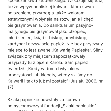
społeczeństwa studenckiego. Wskazuje się tutaj
także wpływ pobliskiej kalwarii, która swym
położeniem, przyrodą a także walorami
estetycznymi wpłynęła na rozwijanie i chęć
pielgrzymowania. Do sanktuarium pasyjno-
maryjnego pielgrzymował jako chłopiec,
młodzieniec, ksiądz, biskup, arcybiskup,
kardynał i oczywiście papież. Nie bez przyczyny
miejsce to jest zwane „Kalwarią Papieską”. Silny
związek z ty miejscem zapoczątkowały
przyjazdy tu z ojcem Karola. Sam papież
twierdził: „Kiedy w domu były jakieś
uroczystości lub kłopoty, wtedy szliśmy do
Kalwarii i tak to już mi zostało” (Jusiak, 2006, nr
17).
Szlaki papieskie powstały za sprawą
pomysłodawczyni fundacji „Szlaki papieskie”