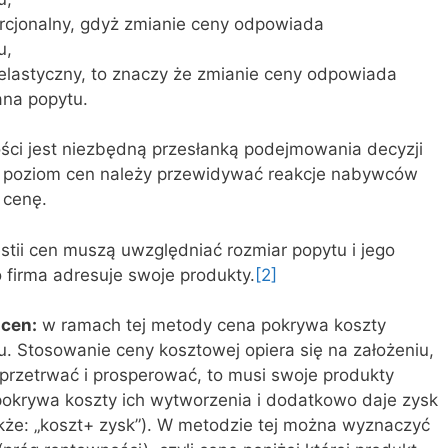
porcjonalny, gdyż zmianie ceny odpowiada
u,
o elastyczny, to znaczy że zmianie ceny odpowiada
ana popytu.
ości jest niezbędną przesłanką podejmowania decyzji
ąc poziom cen należy przewidywać reakcje nabywców
 cenę.
tii cen muszą uwzględniać rozmiar popytu i jego
 firma adresuje swoje produkty.
[2]
 cen:
w ramach tej metody cena pokrywa koszty
u. Stosowanie ceny kosztowej opiera się na założeniu,
 przetrwać i prosperować, to musi swoje produkty
pokrywa koszty ich wytworzenia i dodatkowo daje zysk
akże: „koszt+ zysk”). W metodzie tej można wyznaczyć