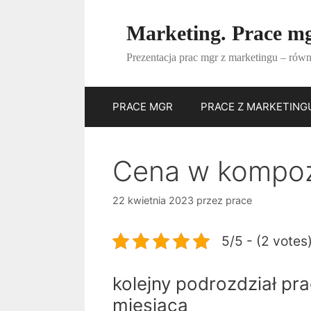
Przejdź
do
Marketing. Prace m
treści
Prezentacja prac mgr z marketingu – równ
PRACE MGR
PRACE Z MARKETING
Cena w kompozy
22 kwietnia 2023
przez
prace
5/5 - (2 votes
kolejny podrozdział pra
miesiąca