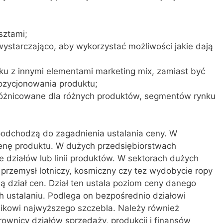
sztami;
wystarczająco, aby wykorzystać możliwości jakie dają
zku z innymi elementami marketing mix, zamiast być
 pozycjonowania produktu;
różnicowane dla różnych produk­tów, segmentów rynku
podchodzą do zagadnienia ustalania ceny. W
 cenę produktu. W dużych przedsiębiorstwach
e działów lub linii produktów. W sektorach dużych
 przemysł lotniczy, kosmiczny czy tez wydobycie ropy
ą dział cen. Dział ten ustala poziom ceny danego
h ustalaniu. Podlega on bezpośrednio działowi
ikowi najwyższego szczebla. Należy również
ownicy działów sprzedaży, produkcji i finansów