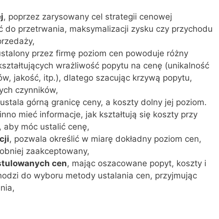
j
, poprzez zarysowany cel strategii cenowej
 do przetrwania, maksymalizacji zysku czy przychodu
przedaży,
ustalony przez firmę poziom cen powoduje różny
kształtujących wrażliwość popytu na cenę (unikalność
ów, jakość, itp.), dlatego szacując krzywą popytu,
ych czynników,
 ustala górną granicę ceny, a koszty dolny jej poziom.
no mieć informacje, jak kształtują się koszty przy
 aby móc ustalić cenę,
cji
, pozwala określić w miarę dokładny poziom cen,
dobniej zaakceptowany,
stulowanych cen
, mając oszacowane popyt, koszty i
chodzi do wyboru metody ustalania cen, przyjmując
nia,