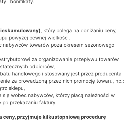
y i bonifikaty.
 nieskumulowany)
, który polega na obniżaniu ceny,
upu powyżej pewnej wielkości,
bec nabywców towarów poza okresem sezonowego
dystrybutorowi za organizowanie przepływu towarów
ostatecznych odbiorców,
rabatu handlowego i stosowany jest przez producenta
nie za prowadzoną przez nich promocję towaru, np.:
trz sklepu,
je się wobec nabywców, którzy płacą należności w
 po przekazaniu faktury.
a ceny, przyjmuje kilkustopniową procedurę