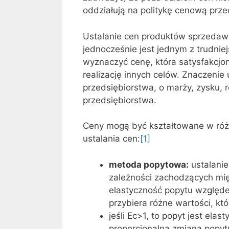
oddziałują na politykę cenową prze
Ustalanie cen produktów sprzedawa
jednocześnie jest jednym z trudni
wyznaczyć cenę, która satysfakcjo
realizację innych celów. Znaczenie
przedsiębiorstwa, o marży, zysku, 
przedsiębiorstwa.
Ceny mogą być kształtowane w różn
ustalania cen:
[1]
metoda popytowa:
ustalanie
zależności zachodzących mi
elastyczność popytu względe
przybiera różne wartości, któ
jeśli Ec>1, to popyt jest ela
proporcjonalna zmiana popyt