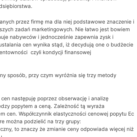
dsiębiorstwa.
nych przez firmę ma dla niej podstawowe znaczenie i
ejszych zadań marketingowych. Nie łatwo jest bowiem
nuje nabywców i jednocześnie zapewnia zysk i
 ustalania cen wynika stąd, iż decydują one o budżecie
rentowności czyli kondycji finansowej
y sposób, przy czym wyróżnia się trzy metody
 cen następuję poprzez obserwację i analizę
ędzy popytem a ceną. Zależność tą wyraża
m cen. Współczynnik elastyczności cenowej popytu Ec
re można podzielić na trzy grupy:
styczny, to znaczy że zmianie ceny odpowiada więcej niż
u,