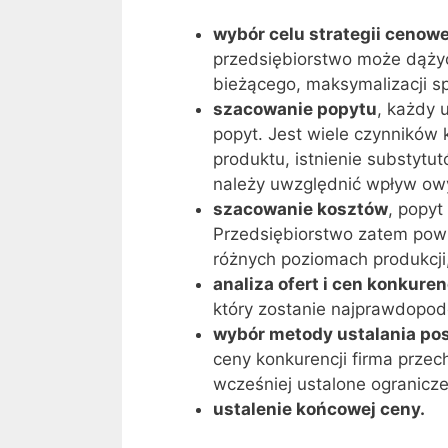
wybór celu strategii cenowe
przedsiębiorstwo może dążyć
bieżącego, maksymalizacji s
szacowanie popytu
, każdy 
popyt. Jest wiele czynników 
produktu, istnienie substytut
należy uwzględnić wpływ ow
szacowanie kosztów
, popyt
Przedsiębiorstwo zatem powin
różnych poziomach produkcji,
analiza ofert i cen konkuren
który zostanie najprawdopo
wybór metody ustalania po
ceny konkurencji firma prze
wcześniej ustalone ogranicze
ustalenie końcowej ceny.