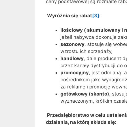
ceny podstawowej są rozmaite rabat
Wyróżnia się rabat
[3]
:
ilościowy ( skumulowany i
jeżeli nabywca dokonuje zak
sezonowy
, stosuje się wo
wzrostu ich sprzedaży,
handlowy
, daje producent 
przez kanały dystrybucji do 
promocyjny
, jest odmianą 
pośrednikom jako wynagrodze
za reklamę i promocję wewną
gotówkowy (skonto)
, stosu
wyznaczonym, krótkim czasie
Przedsiębiorstwo w celu ustaleni
działania, na którą składa się: