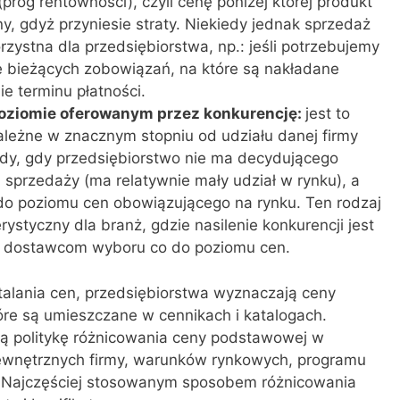
próg rentowności), czyli cenę poniżej której produkt
, gdyż przyniesie straty. Niekiedy jednak sprzedaż
orzystna dla przedsiębiorstwa, np.: jeśli potrzebujemy
ie bieżących zobowiązań, na które są nakładane
ie terminu płatności.
poziomie oferowanym przez konkurencję:
jest to
ależne w znacznym stopniu od udziału danej firmy
edy, gdy przedsiębiorstwo nie ma decydującego
 sprzedaży (ma relatywnie mały udział w rynku), a
do poziomu cen obowiązującego na rynku. Ten rodzaj
rystyczny dla branż, gdzie nasilenie konkurencji jest
wia dostawcom wyboru co do poziomu cen.
talania cen, przedsiębiorstwa wyznaczają ceny
re są umieszczane w cennikach i katalogach.
ą politykę różnicowania ceny podstawowej w
ewnętrznych firmy, warunków rynkowych, programu
 Najczęściej stosowanym sposobem różnicowania